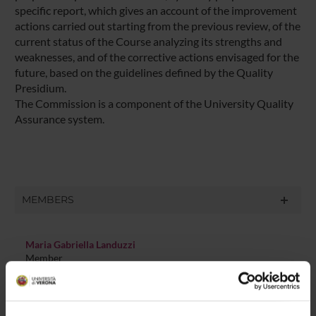
specific report, which gives an account of the improvement
actions carried out starting from the previous review, of the
current status of the Course analyzing its strengths and
weaknesses, and of the corrective actions envisaged for the
future, based on the guidelines defined by the Quality
Presidium.
The Commission is a component of the University Quality
Assurance system.
MEMBERS
Maria Gabriella Landuzzi
Member
Rosanna Cima
Member
Federica De Cordova