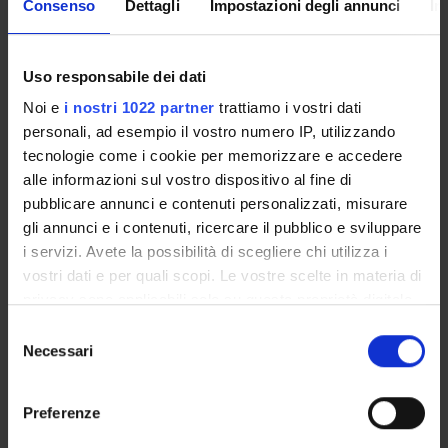
Consenso
Dettagli
Impostazioni degli annunci
In
Member
Paola Dusi
Member
Uso responsabile dei dati
Daria Lucia Gabusi
Noi e
i nostri 1022 partner
trattiamo i vostri dati
Chair
personali, ad esempio il vostro numero IP, utilizzando
tecnologie come i cookie per memorizzare e accedere
Beatrice Martini
Rtudent representative
alle informazioni sul vostro dispositivo al fine di
pubblicare annunci e contenuti personalizzati, misurare
Chiara Sita'
Member
gli annunci e i contenuti, ricercare il pubblico e sviluppare
i servizi. Avete la possibilità di scegliere chi utilizza i
Fabio Vicini
vostri dati e per quali scopi. Le vostre scelte in materia di
Member
privacy sono applicabili solo su questa proprietà digitale
in cui avete effettuato le vostre scelte. È possibile
Selezione
modificare o revocare il proprio consenso in qualsiasi
Necessari
del
RECORDS AND DOCUMENTS
momento dalla Dichiarazione sui cookie o facendo clic
consenso
sull'icona di attivazione della privacy.
Preferenze
Con il tuo consenso, vorremmo anche: