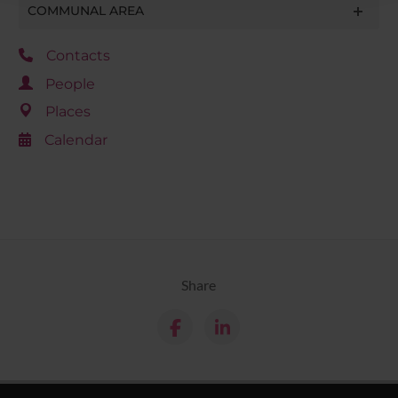
raccolto dal tuo utilizzo dei loro servizi.
COMMUNAL AREA
Contacts
People
Places
Calendar
Share