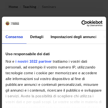
Home
Teaching
Seminars
No recent seminar found relating to teaching Workshop:
educational planning out of scholastic ambit.
Consenso
Dettagli
Impostazioni degli annunci
In
STUDYING
Uso responsabile dei dati
COURSES
Noi e
i nostri 1022 partner
trattiamo i vostri dati
personali, ad esempio il vostro numero IP, utilizzando
PHD PROGRAMMES AND POSTGRADUATE
tecnologie come i cookie per memorizzare e accedere
TRAINING
alle informazioni sul vostro dispositivo al fine di
pubblicare annunci e contenuti personalizzati, misurare
Contacts
gli annunci e i contenuti, ricercare il pubblico e sviluppare
People
i servizi. Avete la possibilità di scegliere chi utilizza i
Places
vostri dati e per quali scopi. Le vostre scelte in materia di
privacy sono applicabili solo su questa proprietà digitale