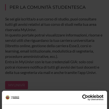
PER LA COMUNITÀ STUDENTESCA
Se sei già iscritta/o a un corso di studio, puoi consultare
tutti gli avvisi relativi al tuo corso di studi nella tua area
riservata MyUnivr.
In questo portale potrai visualizzare informazioni, risorse e
servizi utili che riguardano la tua carriera universitaria
(libretto online, gestione della carriera Esse3, corsi e-
learning, email istituzionale, modulistica di segreteria,
procedure amministrative, ecc.).
Entra in MyUnivr con le tue credenziali GIA: solo così
potrai ricevere notifica di tutti gli avvisi dei tuoi docenti e
della tua segreteria via mail e anche tramite l'app Univr.
MYUNIVR
Presentazione