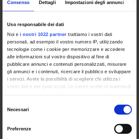
Consenso
Dettagli
Impostazioni degli annunci
In
Come iscriversi
Insegnamenti
Calendario didattico
Uso responsabile dei dati
Orario lezioni
Noi e
i nostri 1022 partner
trattiamo i vostri dati
Piani didattici
personali, ad esempio il vostro numero IP, utilizzando
Calendario esami
tecnologie come i cookie per memorizzare e accedere
Bacheca avvisi
alle informazioni sul vostro dispositivo al fine di
Proposte tesi e stage
pubblicare annunci e contenuti personalizzati, misurare
Organi collegiali e di governo
gli annunci e i contenuti, ricercare il pubblico e sviluppare
Docenti
i servizi. Avete la possibilità di scegliere chi utilizza i
vostri dati e per quali scopi. Le vostre scelte in materia di
privacy sono applicabili solo su questa proprietà digitale
OFFERTA FORMATIVA
in cui avete effettuato le vostre scelte. È possibile
Selezione
modificare o revocare il proprio consenso in qualsiasi
Necessari
del
CORSI DI STUDIO
momento dalla Dichiarazione sui cookie o facendo clic
consenso
sull'icona di attivazione della privacy.
DOTTORATI, MASTER E FORMAZIONE SUPERIORE
Preferenze
Con il tuo consenso, vorremmo anche: