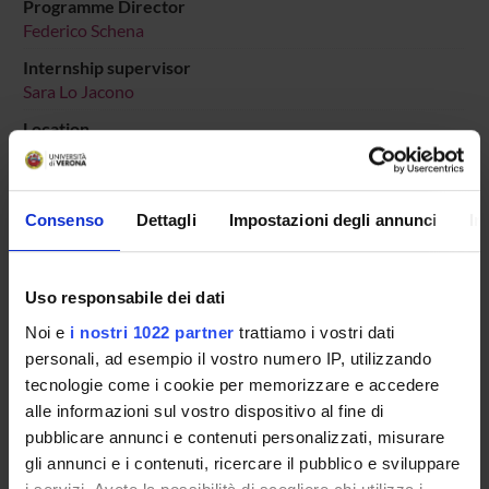
Programme Director
Federico Schena
Internship supervisor
Sara Lo Jacono
Location
VERONA
Main Department
Human Sciences
Consenso
Dettagli
Impostazioni degli annunci
In
Macro area
Humanities
Uso responsabile dei dati
Subject area
Noi e
i nostri 1022 partner
trattiamo i vostri dati
Literature, Arts and Communication Studies
personali, ad esempio il vostro numero IP, utilizzando
tecnologie come i cookie per memorizzare e accedere
alle informazioni sul vostro dispositivo al fine di
pubblicare annunci e contenuti personalizzati, misurare
Overview
gli annunci e i contenuti, ricercare il pubblico e sviluppare