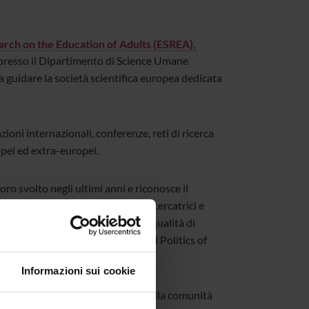
arch on the Education of Adults (ESREA)
,
 presso il Dipartimento di Science Umane
a guidare la società scientifica europea dedicata
ioni internazionali, conferenze, reti di ricerca
pei ed extra-europei.
o svolto negli ultimi anni e riconosce il
afforzare la collaborazione tra ricercatrici e
endimento in età adulta anche in qualità di
l Network 23 “Policy Studies and Politics of
(EERA).
Informazioni sui cookie
sentare l’Università di Verona nella comunità