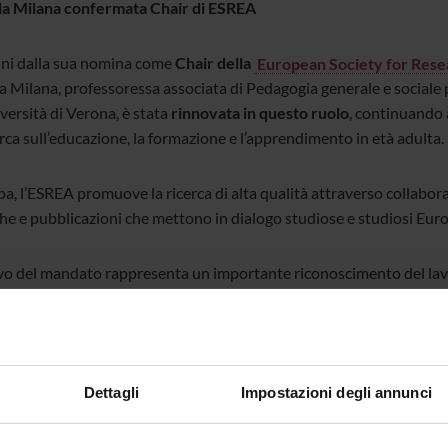
a Milana confermata Chair di ESREA
nni dalla sua nomina come
Chair della
European Society for Rese
a Milana, professoressa associata di Pedagogia generale e sociale
versità di Verona, è stata
rinnovata in questo ruolo
, continuando 
erca sull’educazione, la formazione e l’apprendimento in età adulta.
a, l’ESREA promuove la ricerca di alta qualità attraverso collaboraz
he e pubblicazioni che mettono in dialogo studiose e studiosi Euro
ovo del mandato rappresenta un importante riconoscimento del lavor
to di Marcella Milana alla comunità scientifica internazionale nel r
tori che lavorano nel campo dell’educazione, la formazione e l’appr
atrice del Network ESREA “Policy Studies on Adult Education” e de
on” attivo presso la
European Educational Research Association
Dettagli
Impostazioni degli annunci
ulazioni a Marcella Milana per il suo continuo impegno nel rappre