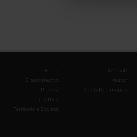
che hanno raccolto dal tuo uti
Home
Dottorati
Dipartimento
Master
Ricerca
Contatti e mappa
Didattica
Territorio e Società