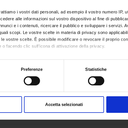
ica internazionale.
rattiamo i vostri dati personali, ad esempio il vostro numero IP, 
dere alle informazioni sul vostro dispositivo al fine di pubblica
nunci e i contenuti, ricercare il pubblico e sviluppare i servizi. A
GATI
r quali scopi. Le vostre scelte in materia di privacy sono applicabi
o
(jpeg, it, 72 KB, 18/03/26)
to le vostre scelte. È possibile modificare o revocare il proprio 
 o facendo clic sull'icona di attivazione della privacy.
mo anche:
nte
Marcella Milana
oni sulla tua posizione geografica, con un'approssimazione di qu
Preferenze
Statistiche
spositivo, scansionandolo attivamente alla ricerca di caratteristich
imento
Scienze Umane
aborati i tuoi dati personali e imposta le tue preferenze nella
s
consenso in qualsiasi momento dalla Dichiarazione sui cookie.
Accetta selezionati
nalizzare contenuti ed annunci, per fornire funzionalità dei socia
inoltre informazioni sul modo in cui utilizzi il nostro sito con i n
icità e social media, i quali potrebbero combinarle con altre inform