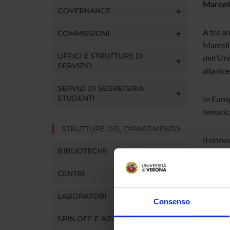
Marcell
GOVERNANCE
A tre a
COMMISSIONI
Marcell
UFFICI E STRUTTURE DI
dell’Uni
SERVIZIO
alla ric
SERVIZI DI SEGRETERIA
STUDENTI
In Europ
tematic
STRUTTURE DEL DIPARTIMENTO
Il rinn
BIBLIOTECHE
contribu
ricerca
CENTRI
coordin
Educati
LABORATORI
Consenso
SPIN OFF E AZIENDE
Congrat