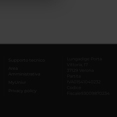
Lungadige Porta
Supporto tecnico
Vittoria, 17
Area
37129 Verona
Amministrativa
Partita
IVA01541040232
MyUnivr
Codice
Privacy policy
Fiscale93009870234