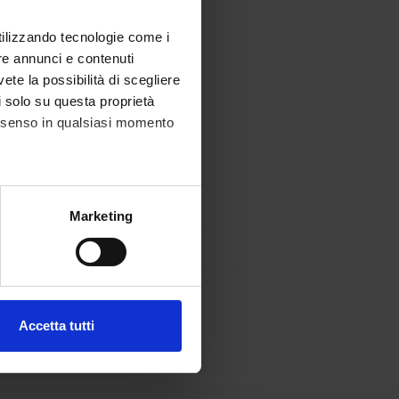
utilizzando tecnologie come i
re annunci e contenuti
vete la possibilità di scegliere
li solo su questa proprietà
consenso in qualsiasi momento
alche metro,
Marketing
e specifiche (impronte
ezione dettagli
. Puoi
Accetta tutti
l media e per analizzare il
ostri partner che si occupano
azioni che hai fornito loro o