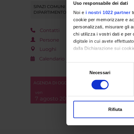
scientif
Uso responsabile dei dati
SPAZI COMUNI DEL
DIPARTIMENTO
Noi e
i nostri 1022 partner
t
cookie per memorizzare e acce
personalizzati, misurare gli an
ALLE
Contatti
chi utilizza i vostri dati e pe
Fot
Persone
digitale in cui avete effettua
dalla Dichiarazione sui cookie
Luoghi
Calendario
Con il tuo consenso, vorrem
Selezione
Refere
raccogliere informazi
Necessari
del
Identificare il tuo di
consenso
Dipart
AGENDA DI OGGI
digitali).
ven
Approfondisci come vengono el
7 agosto 2026
modificare o ritirare il tuo 
Rifiuta
Utilizziamo i cookie per perso
nostro traffico. Condividiamo 
di analisi dei dati web, pubbl