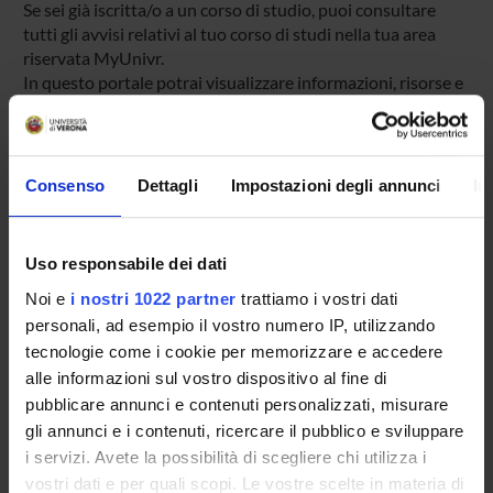
Se sei già iscritta/o a un corso di studio, puoi consultare
tutti gli avvisi relativi al tuo corso di studi nella tua area
riservata MyUnivr.
In questo portale potrai visualizzare informazioni, risorse e
servizi utili che riguardano la tua carriera universitaria
(libretto online, gestione della carriera Esse3, corsi e-
learning, email istituzionale, modulistica di segreteria,
procedure amministrative, ecc.).
Consenso
Dettagli
Impostazioni degli annunci
In
Entra in MyUnivr con le tue credenziali GIA: solo così
potrai ricevere notifica di tutti gli avvisi dei tuoi docenti e
della tua segreteria via mail e anche tramite l'app Univr.
Uso responsabile dei dati
Noi e
i nostri 1022 partner
trattiamo i vostri dati
MYUNIVR
personali, ad esempio il vostro numero IP, utilizzando
tecnologie come i cookie per memorizzare e accedere
alle informazioni sul vostro dispositivo al fine di
Contatti
pubblicare annunci e contenuti personalizzati, misurare
gli annunci e i contenuti, ricercare il pubblico e sviluppare
Persone
i servizi. Avete la possibilità di scegliere chi utilizza i
Luoghi
vostri dati e per quali scopi. Le vostre scelte in materia di