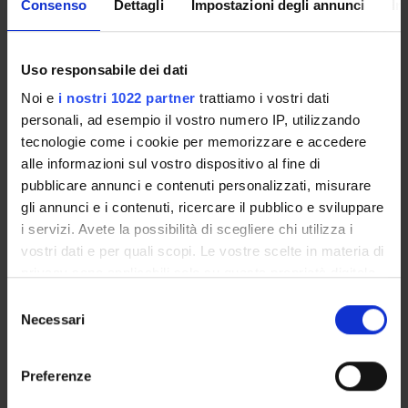
Consenso
Dettagli
Impostazioni degli annunci
In
Member
Paola Dusi
Member
Uso responsabile dei dati
Daria Lucia Gabusi
Noi e
i nostri 1022 partner
trattiamo i vostri dati
Chair
personali, ad esempio il vostro numero IP, utilizzando
tecnologie come i cookie per memorizzare e accedere
Beatrice Martini
Rtudent representative
alle informazioni sul vostro dispositivo al fine di
pubblicare annunci e contenuti personalizzati, misurare
Chiara Sita'
Member
gli annunci e i contenuti, ricercare il pubblico e sviluppare
i servizi. Avete la possibilità di scegliere chi utilizza i
Fabio Vicini
vostri dati e per quali scopi. Le vostre scelte in materia di
Member
privacy sono applicabili solo su questa proprietà digitale
in cui avete effettuato le vostre scelte. È possibile
Selezione
modificare o revocare il proprio consenso in qualsiasi
Necessari
del
RECORDS AND DOCUMENTS
momento dalla Dichiarazione sui cookie o facendo clic
consenso
sull'icona di attivazione della privacy.
Preferenze
Con il tuo consenso, vorremmo anche: