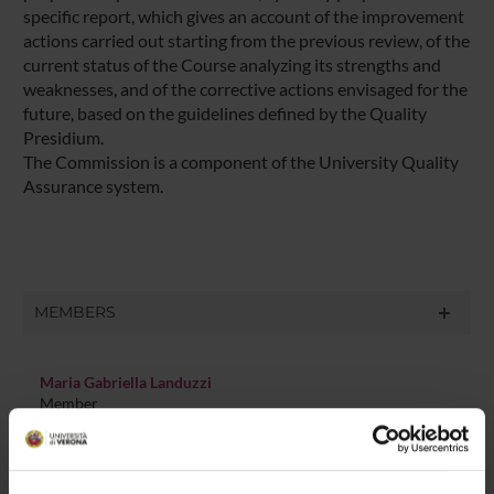
specific report, which gives an account of the improvement
actions carried out starting from the previous review, of the
current status of the Course analyzing its strengths and
weaknesses, and of the corrective actions envisaged for the
future, based on the guidelines defined by the Quality
Presidium.
The Commission is a component of the University Quality
Assurance system.
MEMBERS
Maria Gabriella Landuzzi
Member
Rosanna Cima
Member
Federica De Cordova