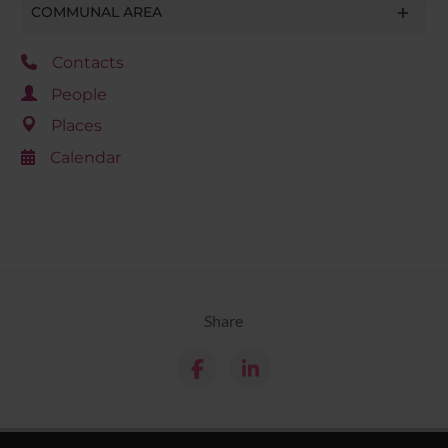
raccolto dal tuo utilizzo dei loro servizi.
COMMUNAL AREA
Contacts
People
Places
Calendar
Share