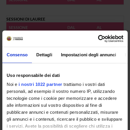
SESSIONI DI LAUREE
SESSIONE
DAL
AL
VACANZE
Consenso
Dettagli
Impostazioni degli annunci
In
DAL
AL
Uso responsabile dei dati
Noi e
i nostri 1022 partner
trattiamo i vostri dati
personali, ad esempio il vostro numero IP, utilizzando
Presentazione
tecnologie come i cookie per memorizzare e accedere
Come iscriversi
alle informazioni sul vostro dispositivo al fine di
Insegnamenti
pubblicare annunci e contenuti personalizzati, misurare
Calendario didattico
gli annunci e i contenuti, ricercare il pubblico e sviluppare
Orario lezioni
i servizi. Avete la possibilità di scegliere chi utilizza i