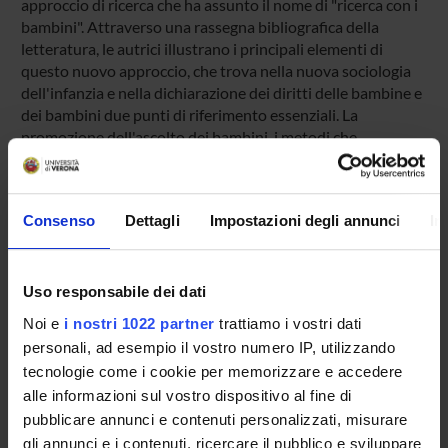
approccio di ricerca che ha assunto il nome di "ricerca con i
bambini". Attraverso una rassegna bibliografica della
letteratura, le autrici illustrano i principali elementi di
questo nuovo approccio, che trova nella nuova sociologia
dell'infanzia e nella dichiarazione dei diritti delle bambine e
dei bambini due punti di riferimento essenziali. La
promozione dell'ascolto dei bambini, i metodi che
favoriscono la loro partecipazione e alcuni aspetti critici
connessi al coinvolgimento dei più piccoli rappresentano i
maggiori temi discussi in lettaratura e illustrati nel presente
Consenso
Dettagli
Impostazioni degli annunci
In
articolo.
Pagina Web:
http://www.minori.it/node/2724
Uso responsabile dei dati
Id prodotto:
Noi e
i nostri 1022 partner
trattiamo i vostri dati
64084
personali, ad esempio il vostro numero IP, utilizzando
Handle IRIS:
tecnologie come i cookie per memorizzare e accedere
11562/376279
alle informazioni sul vostro dispositivo al fine di
pubblicare annunci e contenuti personalizzati, misurare
depositato il:
gli annunci e i contenuti, ricercare il pubblico e sviluppare