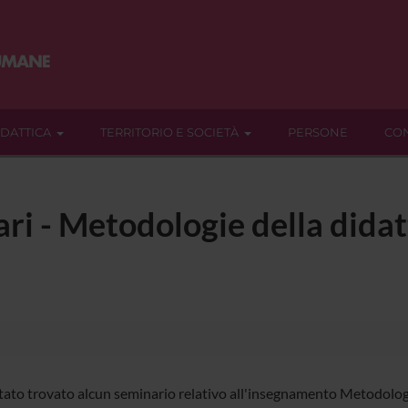
IDATTICA
TERRITORIO E SOCIETÀ
PERSONE
CON
ari - Metodologie della didatt
tato trovato alcun seminario relativo all'insegnamento Metodologie