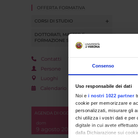
OFFERTA FORMATIVA
CORSI DI STUDIO
DOTTORATI, MASTER E
FORMAZIONE SUPERIORE
Contatti
Consenso
Persone
Luoghi
Uso responsabile dei dati
Calendario
Noi e
i nostri 1022 partner
t
cookie per memorizzare e acce
personalizzati, misurare gli an
AGENDA DI OGGI
chi utilizza i vostri dati e pe
dom
digitale in cui avete effettua
9 agosto 2026
dalla Dichiarazione sui cookie