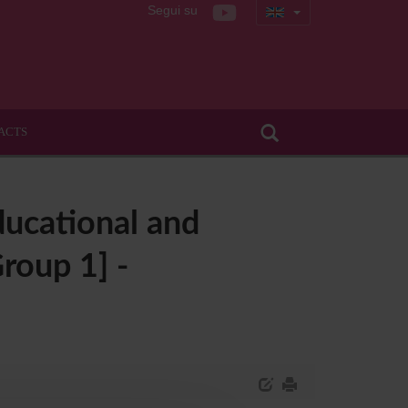
Segui su
ACTS
ducational and
Group 1] -