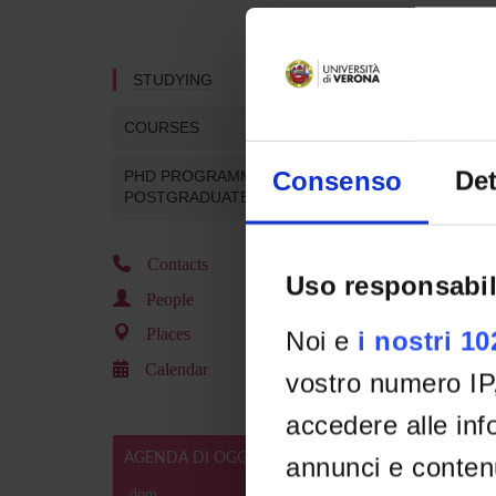
No rece
behavio
STUDYING
COURSES
Consenso
Det
PHD PROGRAMMES AND
POSTGRADUATE TRAINING
Contacts
Uso responsabil
People
Places
Noi e
i nostri 1
Calendar
vostro numero IP
accedere alle info
AGENDA DI OGGI
annunci e contenu
dom