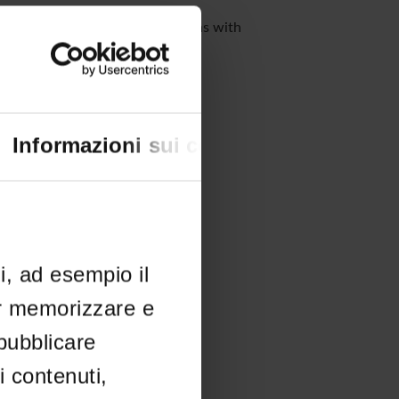
tional and didactic interventions with
Informazioni sui cookie
li, ad esempio il
er memorizzare e
 pubblicare
i contenuti,