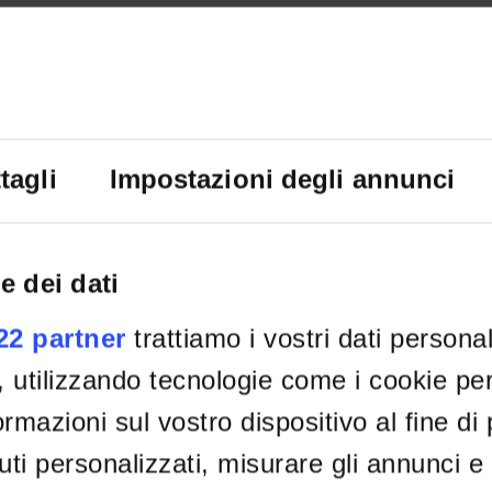
nt seminar found relating to teaching Laboratory - Psycho-educa
ral disorders [Group 1].
tagli
Impostazioni degli annunci
e dei dati
022 partner
trattiamo i vostri dati persona
, utilizzando tecnologie come i cookie p
rmazioni sul vostro dispositivo al fine di
ti personalizzati, misurare gli annunci e 