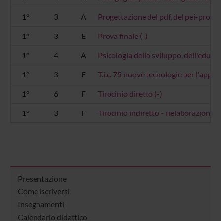
1°
3
A
Progettazione del pdf, del pei-proget
1°
3
E
Prova finale (-)
1°
4
A
Psicologia dello sviluppo, dell'educ
1°
3
F
T.i.c. 75 nuove tecnologie per l'appre
1°
6
F
Tirocinio diretto (-)
1°
3
F
Tirocinio indiretto - rielaborazione 
Presentazione
Come iscriversi
Insegnamenti
Calendario didattico