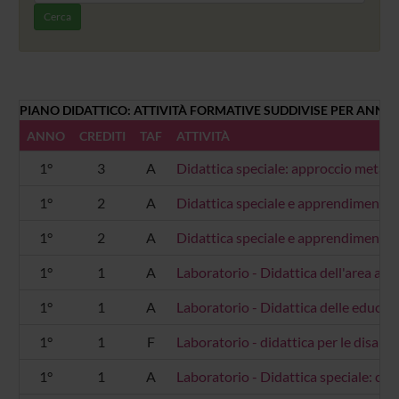
Cerca
PIANO DIDATTICO: ATTIVITÀ FORMATIVE SUDDIVISE PER ANNO 
ANNO
CREDITI
TAF
ATTIVITÀ
1°
3
A
Didattica speciale: approccio metac
1°
2
A
Didattica speciale e apprendimento p
1°
2
A
Didattica speciale e apprendimento pe
1°
1
A
Laboratorio - Didattica dell'area a
1°
1
A
Laboratorio - Didattica delle educa
1°
1
F
Laboratorio - didattica per le disabi
1°
1
A
Laboratorio - Didattica speciale: co