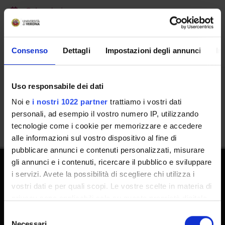
Calendario
Consenso
Dettagli
Impostazioni degli annunci
In
Uso responsabile dei dati
Condividi
Noi e
i nostri 1022 partner
trattiamo i vostri dati
personali, ad esempio il vostro numero IP, utilizzando
tecnologie come i cookie per memorizzare e accedere
alle informazioni sul vostro dispositivo al fine di
pubblicare annunci e contenuti personalizzati, misurare
gli annunci e i contenuti, ricercare il pubblico e sviluppare
i servizi. Avete la possibilità di scegliere chi utilizza i
Dottorati
vostri dati e per quali scopi. Le vostre scelte in materia di
Master
privacy sono applicabili solo su questa proprietà digitale
in cui avete effettuato le vostre scelte. È possibile
Contatti e mappa
Selezione
modificare o revocare il proprio consenso in qualsiasi
Necessari