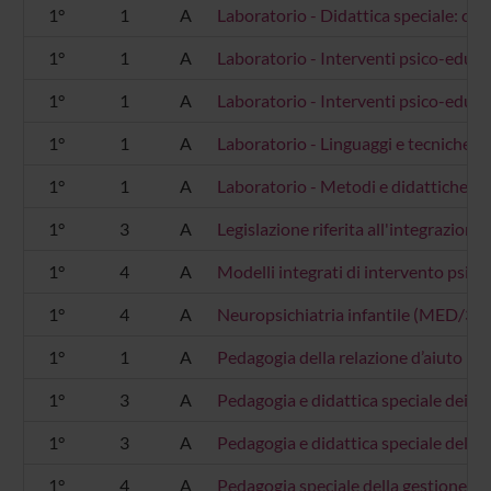
1°
1
A
Laboratorio - Didattica speciale: co
1°
1
A
Laboratorio - Interventi psico-educa
1°
1
A
Laboratorio - Interventi psico-educat
1°
1
A
Laboratorio - Linguaggi e tecniche 
1°
1
A
Laboratorio - Metodi e didattiche de
1°
3
A
Legislazione riferita all'integrazione
1°
4
A
Modelli integrati di intervento psico-
1°
4
A
Neuropsichiatria infantile (MED/39)
1°
1
A
Pedagogia della relazione d’aiuto (
1°
3
A
Pedagogia e didattica speciale dei d
1°
3
A
Pedagogia e didattica speciale della 
1°
4
A
Pedagogia speciale della gestione i