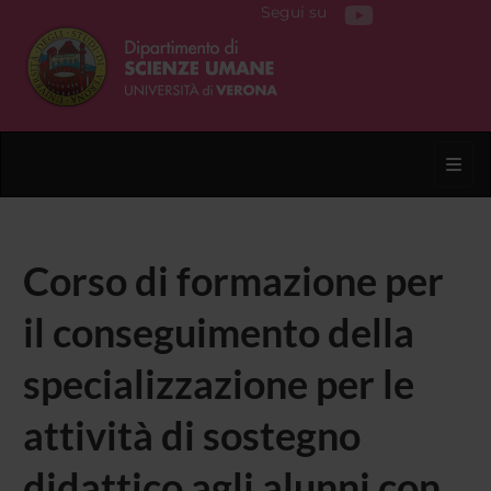
Segui su
Toggl
Corso di formazione per
il conseguimento della
specializzazione per le
attività di sostegno
didattico agli alunni con