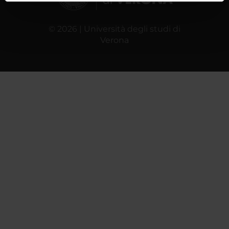
informazioni sul modo in cui utilizzi il nostro sito con i
nostri partner che si occupano di analisi dei dati web,
© 2026 | Università degli studi di
pubblicità e social media, i quali potrebbero combinarle
Verona
con altre informazioni che hai fornito loro o che hanno
raccolto dal tuo utilizzo dei loro servizi.