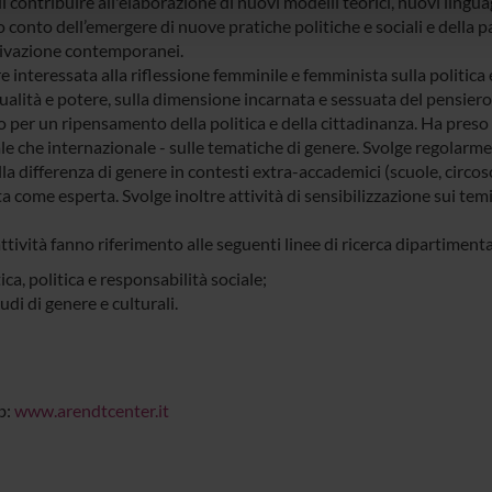
i contribuire all'elaborazione di nuovi modelli teorici, nuovi ling
lizzo dei loro servizi.
conto dell’emergere di nuove pratiche politiche e sociali e della p
ivazione contemporanei.
re interessata alla riflessione femminile e femminista sulla politica
ualità e potere, sulla dimensione incarnata e sessuata del pensiero
per un ripensamento della politica e della cittadinanza. Ha preso pa
e che internazionale - sulle tematiche di genere. Svolge regolarmen
la differenza di genere in contesti extra-accademici (scuole, circosc
 come esperta. Svolge inoltre attività di sensibilizzazione sui temi
ttività fanno riferimento alle seguenti linee di ricerca dipartimenta
ica, politica e responsabilità sociale;
udi di genere e culturali.
b:
www.arendtcenter.it