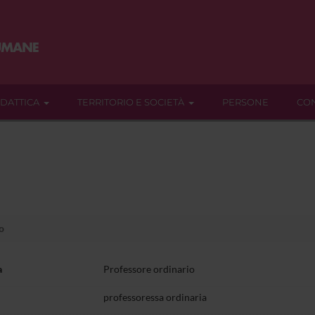
IDATTICA
TERRITORIO E SOCIETÀ
PERSONE
CON
o
a
Professore ordinario
professoressa ordinaria