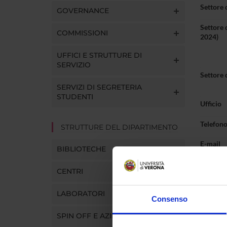
Settore 
GOVERNANCE
Settore 
COMMISSIONI
2024)
UFFICI E STRUTTURE DI
SERVIZIO
Settore 
SERVIZI DI SEGRETERIA
STUDENTI
Ufficio
Telefon
STRUTTURE DEL DIPARTIMENTO
E-mail
BIBLIOTECHE
CENTRI
LABORATORI
Consenso
Pres
SPIN OFF E AZIENDE