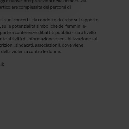
uaggi e nuove interpretazioni della democrazia
articolare complessità dei percorsi di
 e i suoi concetti. Ha condotto ricerche sul rapporto
, sulle potenzialità simboliche del femminile-
rte a conferenze, dibattiti pubblici - sia a livello
te attività di informazione e sensibilizzazione sui
rizioni, sindacati, associazioni), dove viene
 della violenza contro le donne.
li: