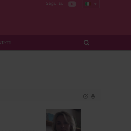
Segui su
TATTI