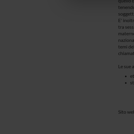
quello d
che hanno raccolto dal tuo uti
tenendo 
soggett
E' inolt
tra sess
materno 
nazional
temi del
chiamata
Le sue a
et
st
Sito we