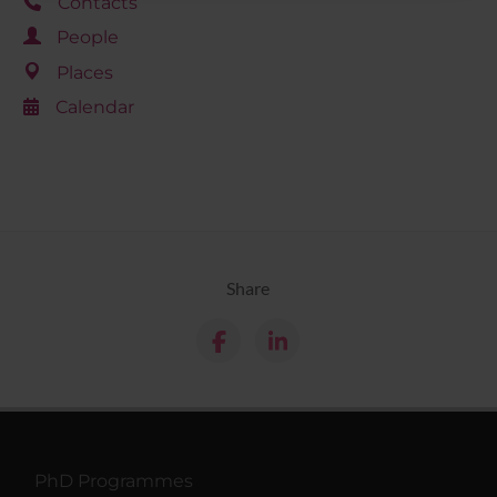
Contacts
raccolto dal tuo utilizzo dei loro servizi.
People
Places
Calendar
Share
PhD Programmes