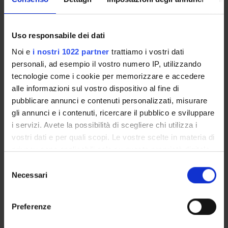
Uso responsabile dei dati
ATTACHMENTS
Noi e
i nostri 1022 partner
trattiamo i vostri dati
Foto
(jpeg, it, 72 KB, 18/03/26)
personali, ad esempio il vostro numero IP, utilizzando
tecnologie come i cookie per memorizzare e accedere
alle informazioni sul vostro dispositivo al fine di
pubblicare annunci e contenuti personalizzati, misurare
Programme Director
gli annunci e i contenuti, ricercare il pubblico e sviluppare
Marcella Milana
i servizi. Avete la possibilità di scegliere chi utilizza i
Department
vostri dati e per quali scopi. Le vostre scelte in materia di
Human Sciences
privacy sono applicabili solo su questa proprietà digitale
in cui avete effettuato le vostre scelte. È possibile
Selezione
modificare o revocare il proprio consenso in qualsiasi
Necessari
del
momento dalla Dichiarazione sui cookie o facendo clic
consenso
sull'icona di attivazione della privacy.
ORGANISATION
Preferenze
Con il tuo consenso, vorremmo anche:
GOVERNANCE