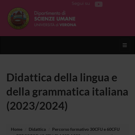
Segui su
Toggl
Didattica della lingua e
della grammatica italiana
(2023/2024)
Home
Didattica
Percorso formativo 30CFU e 60CFU