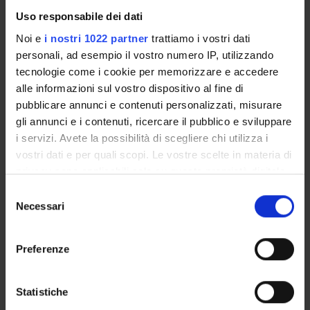
Elementi di didattica della lingua.
Uso responsabile dei dati
Elementi di didattica della grammatica.
Noi e
i nostri 1022 partner
trattiamo i vostri dati
personali, ad esempio il vostro numero IP, utilizzando
TESTI DI RIFERIMENTO
tecnologie come i cookie per memorizzare e accedere
alle informazioni sul vostro dispositivo al fine di
Vedi la bibliografia dell'insegnamento
pubblicare annunci e contenuti personalizzati, misurare
gli annunci e i contenuti, ricercare il pubblico e sviluppare
MODALITÀ D'ESAME
i servizi. Avete la possibilità di scegliere chi utilizza i
vostri dati e per quali scopi. Le vostre scelte in materia di
Prova scritta e prova orale in lingua italiana secondo le
privacy sono applicabili solo su questa proprietà digitale
indicazioni del DPCM del 4 agosto 2024.
in cui avete effettuato le vostre scelte. È possibile
Selezione
modificare o revocare il proprio consenso in qualsiasi
Necessari
del
momento dalla Dichiarazione sui cookie o facendo clic
consenso
sull'icona di attivazione della privacy.
Preferenze
Presentazione
Con il tuo consenso, vorremmo anche:
Come iscriversi
raccogliere informazioni sulla tua posizione
Statistiche
Insegnamenti
geografica, con un'approssimazione di qualche