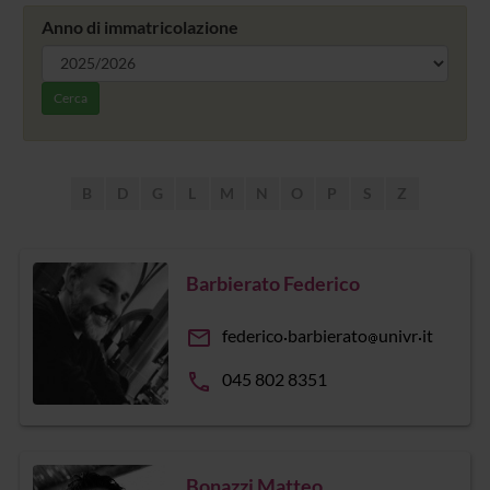
Anno di immatricolazione
Cerca
B
D
G
L
M
N
O
P
S
Z
Barbierato Federico
email
federico
barbierato
univr
it
phone
045 802 8351
Bonazzi Matteo