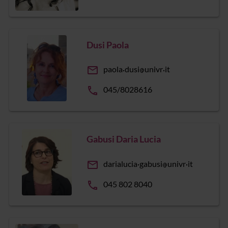
Dusi Paola
email
paola
dusi
univr
it
phone
045/8028616
Gabusi Daria Lucia
email
darialucia
gabusi
univr
it
phone
045 802 8040