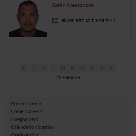
Zonin Alessandro
email
alessandro
zonin
univr
it
B
D
G
L
M
N
O
P
S
Z
20 Persone
Presentazione
Come iscriversi
Insegnamenti
Calendario didattico
Orario lezioni