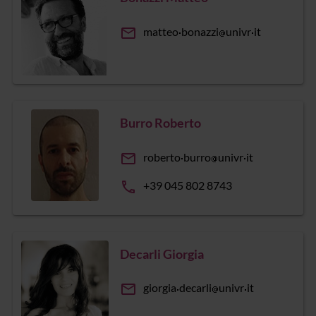
email
matteo
bonazzi
univr
it
Burro Roberto
email
roberto
burro
univr
it
phone
+39 045 802 8743
Decarli Giorgia
email
giorgia
decarli
univr
it