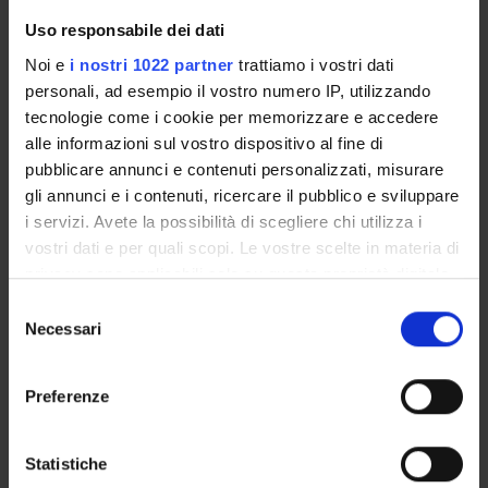
Uso responsabile dei dati
email
lauraanna
macor
univr
it
Noi e
i nostri 1022 partner
trattiamo i vostri dati
phone
045 802 8686
personali, ad esempio il vostro numero IP, utilizzando
tecnologie come i cookie per memorizzare e accedere
alle informazioni sul vostro dispositivo al fine di
pubblicare annunci e contenuti personalizzati, misurare
Majorano Marinella
gli annunci e i contenuti, ricercare il pubblico e sviluppare
i servizi. Avete la possibilità di scegliere chi utilizza i
email
marinella
majorano
univr
it
vostri dati e per quali scopi. Le vostre scelte in materia di
privacy sono applicabili solo su questa proprietà digitale
phone
0458028372
in cui avete effettuato le vostre scelte. È possibile
Selezione
modificare o revocare il proprio consenso in qualsiasi
Necessari
del
momento dalla Dichiarazione sui cookie o facendo clic
consenso
sull'icona di attivazione della privacy.
Nardon Andrea
Preferenze
Con il tuo consenso, vorremmo anche:
email
andrea
nardon
univr
it
raccogliere informazioni sulla tua posizione
Statistiche
geografica, con un'approssimazione di qualche