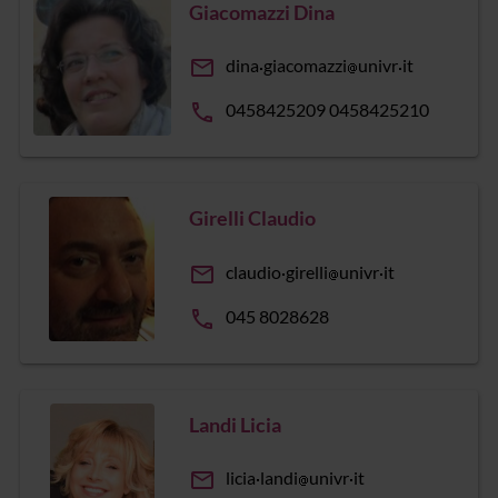
Giacomazzi Dina
email
dina
giacomazzi
univr
it
phone
0458425209 0458425210
Girelli Claudio
email
claudio
girelli
univr
it
phone
045 8028628
Landi Licia
email
licia
landi
univr
it