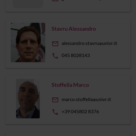
Stavru Alessandro
email
alessandro
stavru
univr
it
phone
045 8028143
Stoffella Marco
email
marco
stoffella
univr
it
phone
+39 045802 8376