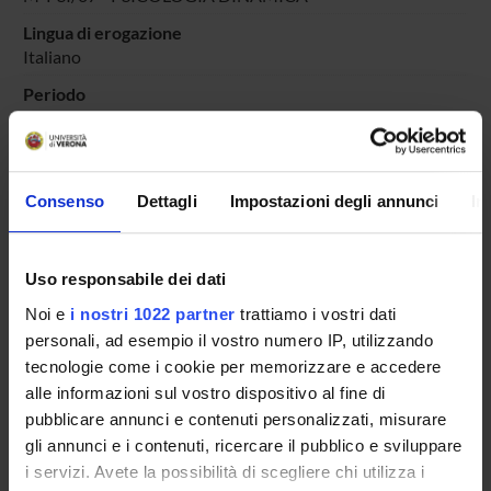
Lingua di erogazione
Italiano
Periodo
DIDATTICA SOSTEGNO
dal 4-ott-2024 al 30-giu-2025.
Avvisi relativi al corso
Consenso
Dettagli
Impostazioni degli annunci
In
Seminari relativi al corso
ORARIO LEZIONI
Uso responsabile dei dati
Vai all'orario delle lezioni
Noi e
i nostri 1022 partner
trattiamo i vostri dati
personali, ad esempio il vostro numero IP, utilizzando
tecnologie come i cookie per memorizzare e accedere
alle informazioni sul vostro dispositivo al fine di
pubblicare annunci e contenuti personalizzati, misurare
Presentazione
gli annunci e i contenuti, ricercare il pubblico e sviluppare
Come iscriversi
i servizi. Avete la possibilità di scegliere chi utilizza i
Insegnamenti