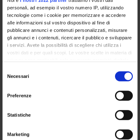
Noi e
i nostri 1022 partner
trattiamo i vostri dati
Silvano Montaldo
personali, ad esempio il vostro numero IP, utilizzando
Università di Torino
tecnologie come i cookie per memorizzare e accedere
Renato Fianco
alle informazioni sul vostro dispositivo al fine di
Università degli studi di Verona
pubblicare annunci e contenuti personalizzati, misurare
gli annunci e i contenuti, ricercare il pubblico e sviluppare
i servizi. Avete la possibilità di scegliere chi utilizza i
COMPETENZE
vostri dati e per quali scopi. Le vostre scelte in materia di
privacy sono applicabili solo su questa proprietà digitale
PROGETTI
in cui avete effettuato le vostre scelte. È possibile
Selezione
modificare o revocare il proprio consenso in qualsiasi
Necessari
del
momento dalla Dichiarazione sui cookie o facendo clic
consenso
sull'icona di attivazione della privacy.
Preferenze
ATTIVITÀ
Con il tuo consenso, vorremmo anche:
AREE DI RICERCA
raccogliere informazioni sulla tua posizione
Statistiche
geografica, con un'approssimazione di qualche
GRUPPI DI RICERCA
metro,
Marketing
Identificare il tuo dispositivo, scansionandolo