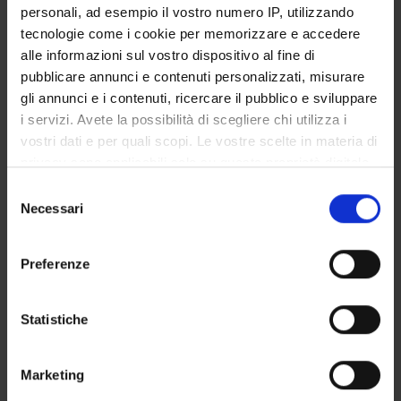
Silvano Montaldo
personali, ad esempio il vostro numero IP, utilizzando
Università di Torino
tecnologie come i cookie per memorizzare e accedere
alle informazioni sul vostro dispositivo al fine di
Renato Fianco
Università degli studi di Verona
pubblicare annunci e contenuti personalizzati, misurare
gli annunci e i contenuti, ricercare il pubblico e sviluppare
i servizi. Avete la possibilità di scegliere chi utilizza i
vostri dati e per quali scopi. Le vostre scelte in materia di
RESEARCH INTERESTS
privacy sono applicabili solo su questa proprietà digitale
in cui avete effettuato le vostre scelte. È possibile
PROJECTS
Selezione
modificare o revocare il proprio consenso in qualsiasi
Necessari
del
momento dalla Dichiarazione sui cookie o facendo clic
consenso
sull'icona di attivazione della privacy.
Preferenze
ACTIVITIES
Con il tuo consenso, vorremmo anche:
raccogliere informazioni sulla tua posizione
Statistiche
RESEARCH AREAS
geografica, con un'approssimazione di qualche
metro,
RESEARCH GROUPS
Marketing
Identificare il tuo dispositivo, scansionandolo