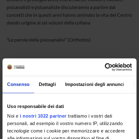
psicanalisti e psicanaliste discuteranno a partire dai
concetti che in questi anni hanno animato la vita del Centro
dando origine ai sei volumi della collana
"Le parole della psicoanalisi" (Orthotes)
ATTACHMENTS
PROGRAMMA
(pdf, it, 205 KB, 09/10/23)
Consenso
Dettagli
Impostazioni degli annunci
In
Uso responsabile dei dati
Programme Director
Noi e
i nostri 1022 partner
trattiamo i vostri dati
Matteo Bonazzi
personali, ad esempio il vostro numero IP, utilizzando
Department
tecnologie come i cookie per memorizzare e accedere
Human Sciences
alle informazioni sul vostro dispositivo al fine di