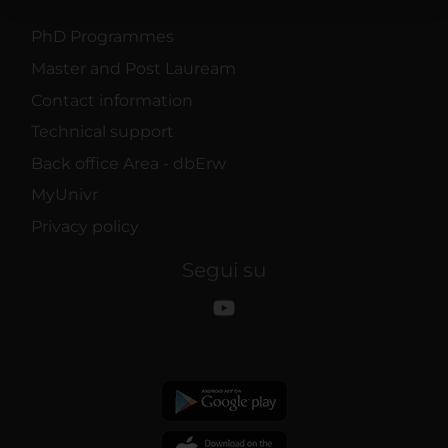
con altre informazioni che hai fornito loro o che hanno
raccolto dal tuo utilizzo dei loro servizi.
PhD Programmes
Master and Post Lauream
Contact information
Technical support
Back office Area - dbErw
MyUnivr
Privacy policy
Segui su