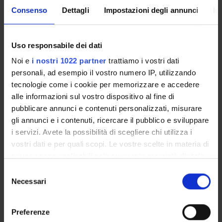
Consenso
Dettagli
Impostazioni degli annunci
In
Overview
Enrolment Policy
Courses
Uso responsabile dei dati
Academic Calendar
Noi e
i nostri 1022 partner
trattiamo i vostri dati
Lesson timetable
personali, ad esempio il vostro numero IP, utilizzando
Degree Programme
tecnologie come i cookie per memorizzare e accedere
Exam calendar
alle informazioni sul vostro dispositivo al fine di
Notices
pubblicare annunci e contenuti personalizzati, misurare
Thesis and internship proposals
gli annunci e i contenuti, ricercare il pubblico e sviluppare
Governing bodies
i servizi. Avete la possibilità di scegliere chi utilizza i
Faculty staff
vostri dati e per quali scopi. Le vostre scelte in materia di
privacy sono applicabili solo su questa proprietà digitale
in cui avete effettuato le vostre scelte. È possibile
STUDYING
Selezione
modificare o revocare il proprio consenso in qualsiasi
Necessari
del
momento dalla Dichiarazione sui cookie o facendo clic
COURSES
consenso
sull'icona di attivazione della privacy.
Preferenze
PHD PROGRAMMES AND POSTGRADUATE