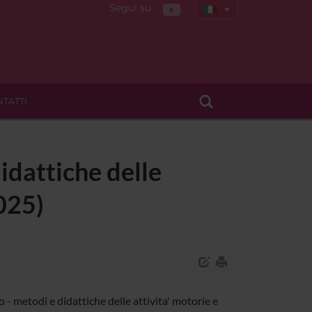
Segui su
TATTI
didattiche delle
025)
- metodi e didattiche delle attivita' motorie e