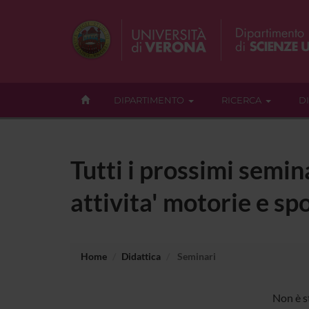
DIPARTIMENTO
RICERCA
D
Tutti i prossimi semin
attivita' motorie e spo
Home
Didattica
Seminari
Non è s