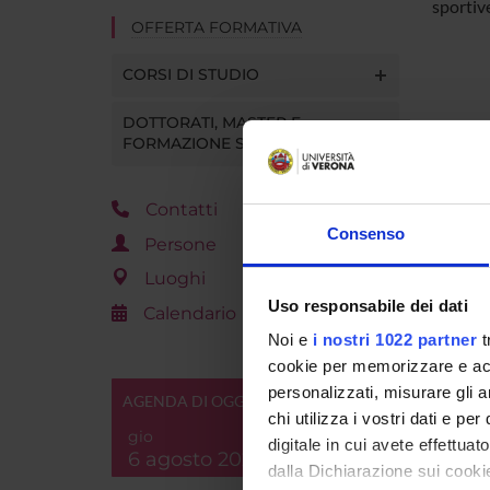
sportive
OFFERTA FORMATIVA
CORSI DI STUDIO
DOTTORATI, MASTER E
FORMAZIONE SUPERIORE
Contatti
Consenso
Persone
Luoghi
Uso responsabile dei dati
Calendario
Noi e
i nostri 1022 partner
t
cookie per memorizzare e acce
personalizzati, misurare gli an
AGENDA DI OGGI
chi utilizza i vostri dati e pe
gio
digitale in cui avete effettua
6 agosto 2026
dalla Dichiarazione sui cookie