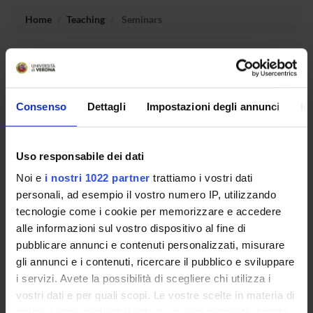
Home
Teaching
Seminars
No recent seminar found relating to teaching Laboratorio -
Didattica delle educazioni.
Consenso
Dettagli
Impostazioni degli annunci
In
STUDYING
Uso responsabile dei dati
COURSES
Noi e
i nostri 1022 partner
trattiamo i vostri dati
personali, ad esempio il vostro numero IP, utilizzando
PHD PROGRAMMES AND POSTGRADUATE
tecnologie come i cookie per memorizzare e accedere
TRAINING
alle informazioni sul vostro dispositivo al fine di
pubblicare annunci e contenuti personalizzati, misurare
Contacts
gli annunci e i contenuti, ricercare il pubblico e sviluppare
People
i servizi. Avete la possibilità di scegliere chi utilizza i
Places
vostri dati e per quali scopi. Le vostre scelte in materia di
privacy sono applicabili solo su questa proprietà digitale