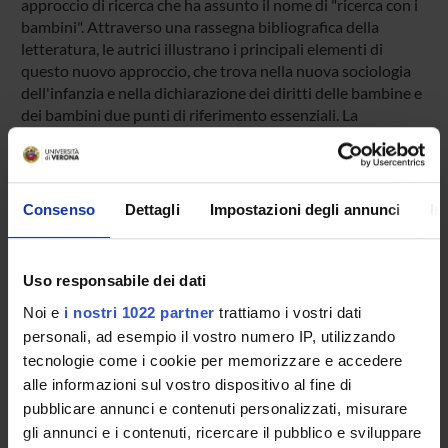
approccio di ricerca che ha assunto il nome di "ricerca con i
bambini". Attraverso una rassegna bibliografica della
letteratura, le autrici illustrano i principali elementi di
questo nuovo approccio, che trova nella nuova sociologia
dell'infanzia e nella dichiarazione dei diritti delle bambine e
dei bambini due punti di riferimento essenziali. La
promozione dell'ascolto dei bambini, i metodi che
favoriscono la loro partecipazione e alcuni aspetti critici
connessi al coinvolgimento dei più piccoli rappresentano i
maggiori temi discussi in lettaratura e illustrati nel presente
Consenso
Dettagli
Impostazioni degli annunci
In
articolo.
Web page:
http://www.minori.it/node/2724
Uso responsabile dei dati
Noi e
i nostri 1022 partner
trattiamo i vostri dati
Product ID:
64084
personali, ad esempio il vostro numero IP, utilizzando
tecnologie come i cookie per memorizzare e accedere
Handle IRIS:
alle informazioni sul vostro dispositivo al fine di
11562/376279
pubblicare annunci e contenuti personalizzati, misurare
Deposited On:
gli annunci e i contenuti, ricercare il pubblico e sviluppare