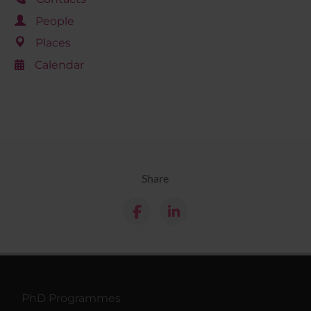
People
Places
Calendar
Share
PhD Programmes