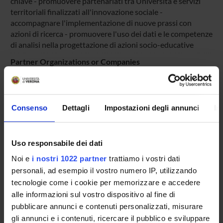
chiave - promuovere partenariati tra Università e servizi
territoriali finalizzati all'innovazione sociale -
accompagnare l'implementazione di nuove prassi con
azioni di ricerca - promuovere l'uso dei dati e le competenze
di analisi nella progettazione di azioni socio-educative
Partner Organizations or Companies
MINISTERO DEL LAVORO E DELLE POLITICHE SOCIALI
Addressees
Operatori sociali; Famiglie; Insegnanti e Personale docente
Consenso
Dettagli
Impostazioni degli annunci
In
Links to websites
https://pippi.unipd.it/mission/
Uso responsabile dei dati
Scientific areas involved
AREA MIN. 11 - Scienze storiche, filosofiche, pedagogiche e
Noi e
i nostri 1022 partner
trattiamo i vostri dati
psicologiche
personali, ad esempio il vostro numero IP, utilizzando
tecnologie come i cookie per memorizzare e accedere
Prevalent Category
alle informazioni sul vostro dispositivo al fine di
Iniziative di co-produzione di conoscenza: Iniziative di co-
produzione di conoscenza
pubblicare annunci e contenuti personalizzati, misurare
gli annunci e i contenuti, ricercare il pubblico e sviluppare