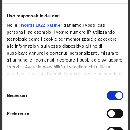
Come iscriversi
Insegnamenti
Uso responsabile dei dati
Calendario didattico
Noi e
i nostri 1022 partner
trattiamo i vostri dati
Orario lezioni
personali, ad esempio il vostro numero IP, utilizzando
Piani didattici
tecnologie come i cookie per memorizzare e accedere
Calendario esami
alle informazioni sul vostro dispositivo al fine di
Bacheca avvisi
pubblicare annunci e contenuti personalizzati, misurare
Proposte tesi e stage
gli annunci e i contenuti, ricercare il pubblico e sviluppare
Organi collegiali e di governo
i servizi. Avete la possibilità di scegliere chi utilizza i
Docenti
vostri dati e per quali scopi. Le vostre scelte in materia di
privacy sono applicabili solo su questa proprietà digitale
in cui avete effettuato le vostre scelte. È possibile
OFFERTA FORMATIVA
Selezione
modificare o revocare il proprio consenso in qualsiasi
Necessari
del
momento dalla Dichiarazione sui cookie o facendo clic
CORSI DI STUDIO
consenso
sull'icona di attivazione della privacy.
Preferenze
DOTTORATI, MASTER E FORMAZIONE SUPERIORE
Con il tuo consenso, vorremmo anche:
Contatti