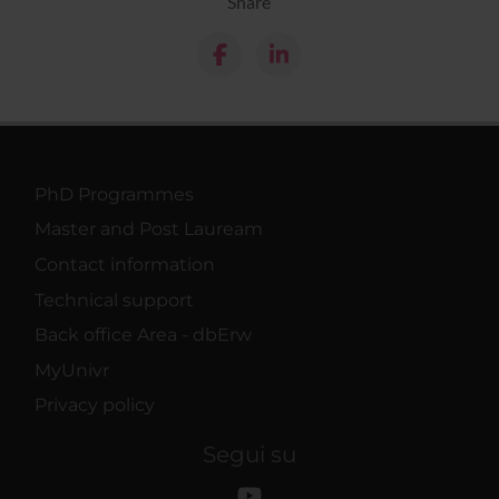
Share
PhD Programmes
Master and Post Lauream
Contact information
Technical support
Back office Area - dbErw
MyUnivr
Privacy policy
Segui su