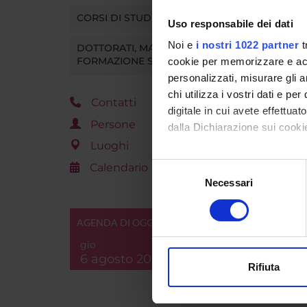
CORSI DI STUDIO
Uso responsabile dei dati
Noi e
i nostri 1022 partner
t
DOTTORATI, MASTER E
FORMAZIONE SUPERIORE
cookie per memorizzare e acce
personalizzati, misurare gli an
chi utilizza i vostri dati e pe
Contatti
digitale in cui avete effettua
Persone
dalla Dichiarazione sui cookie
Luoghi
Con il tuo consenso, vorrem
Calendario
Selezione
raccogliere informazi
Necessari
del
Identificare il tuo di
consenso
digitali).
AGENDA DI OGGI
Approfondisci come vengono el
gio
modificare o ritirare il tuo 
6 agosto 2026
Rifiuta
Utilizziamo i cookie per perso
nostro traffico. Condividiamo 