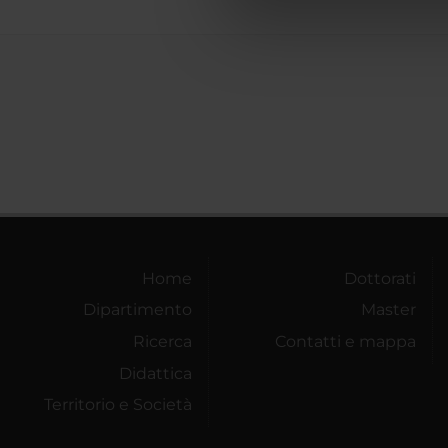
di analisi dei dati web, pubbl
che hanno raccolto dal tuo uti
Home
Dottorati
Dipartimento
Master
Ricerca
Contatti e mappa
Didattica
Territorio e Società