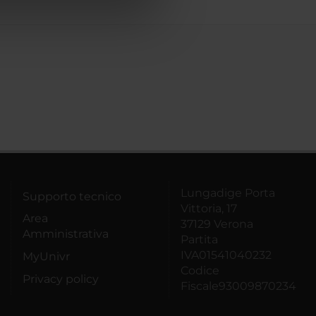
azioni che hai fornito loro o
Lungadige Porta
Supporto tecnico
Vittoria, 17
Area
37129 Verona
Amministrativa
Partita
IVA01541040232
MyUnivr
Codice
Privacy policy
Fiscale93009870234