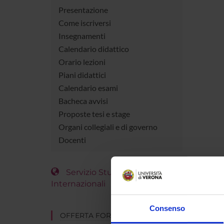
Presentazione
Come iscriversi
Insegnamenti
Calendario didattico
Orario lezioni
Piani didattici
Calendario esami
Bacheca avvisi
Proposte tesi e stage
Organi collegiali e di governo
Docenti
Servizio Studenti
Internazionali
Consenso
OFFERTA FORMATIVA