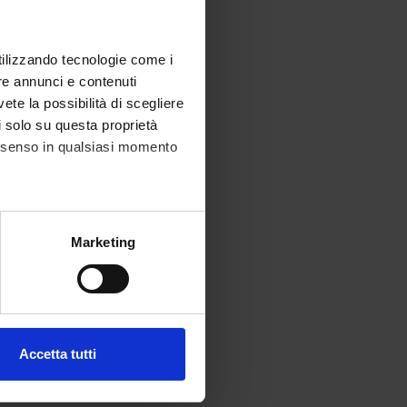
utilizzando tecnologie come i
re annunci e contenuti
vete la possibilità di scegliere
li solo su questa proprietà
consenso in qualsiasi momento
alche metro,
Marketing
e specifiche (impronte
ezione dettagli
. Puoi
Accetta tutti
l media e per analizzare il
ostri partner che si occupano