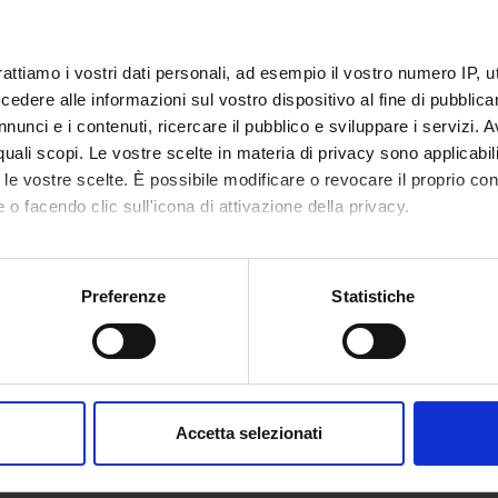
rattiamo i vostri dati personali, ad esempio il vostro numero IP, 
dere alle informazioni sul vostro dispositivo al fine di pubblica
nunci e i contenuti, ricercare il pubblico e sviluppare i servizi. A
r quali scopi. Le vostre scelte in materia di privacy sono applicabi
to le vostre scelte. È possibile modificare o revocare il proprio 
 o facendo clic sull'icona di attivazione della privacy.
mo anche:
oni sulla tua posizione geografica, con un'approssimazione di qu
Preferenze
Statistiche
spositivo, scansionandolo attivamente alla ricerca di caratteristich
aborati i tuoi dati personali e imposta le tue preferenze nella
s
consenso in qualsiasi momento dalla Dichiarazione sui cookie.
Accetta selezionati
nalizzare contenuti ed annunci, per fornire funzionalità dei socia
inoltre informazioni sul modo in cui utilizzi il nostro sito con i n