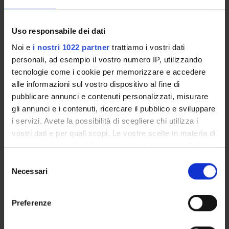
Uso responsabile dei dati
ORGANIZZAZIONE
Noi e
i nostri 1022 partner
trattiamo i vostri dati
personali, ad esempio il vostro numero IP, utilizzando
GOVERNANCE
tecnologie come i cookie per memorizzare e accedere
alle informazioni sul vostro dispositivo al fine di
COMMISSIONI
pubblicare annunci e contenuti personalizzati, misurare
gli annunci e i contenuti, ricercare il pubblico e sviluppare
UFFICI E STRUTTURE DI SERVIZIO
i servizi. Avete la possibilità di scegliere chi utilizza i
vostri dati e per quali scopi. Le vostre scelte in materia di
SERVIZI DI SEGRETERIA STUDENTI
privacy sono applicabili solo su questa proprietà digitale
in cui avete effettuato le vostre scelte. È possibile
STRUTTURE DEL DIPARTIMENTO
Selezione
modificare o revocare il proprio consenso in qualsiasi
Necessari
del
BIBLIOTECHE
momento dalla Dichiarazione sui cookie o facendo clic
consenso
sull'icona di attivazione della privacy.
Preferenze
CENTRI
Con il tuo consenso, vorremmo anche:
LABORATORI