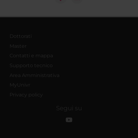
Dottorati
Master
Contatti e mappa
Supporto tecnico
Area Amministrativa
MyUnivr
Privacy policy
Segui su