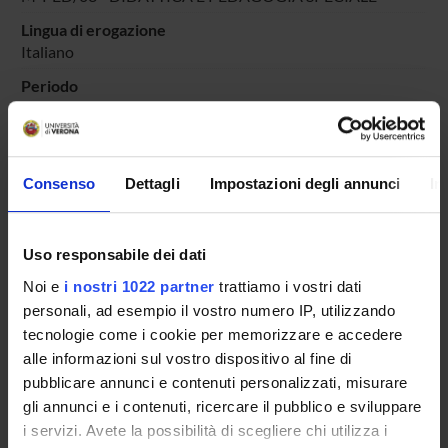
Lingua di erogazione
Italiano
Periodo
PERIODO
dal 13-ott-2023 al 30-giu-2024.
Avvisi relativi al corso
Consenso
Dettagli
Impostazioni degli annunci
In
Seminari relativi al corso
ORARIO LEZIONI
Uso responsabile dei dati
Vai all'orario delle lezioni
Noi e
i nostri 1022 partner
trattiamo i vostri dati
personali, ad esempio il vostro numero IP, utilizzando
tecnologie come i cookie per memorizzare e accedere
alle informazioni sul vostro dispositivo al fine di
pubblicare annunci e contenuti personalizzati, misurare
Presentazione
gli annunci e i contenuti, ricercare il pubblico e sviluppare
Come iscriversi
i servizi. Avete la possibilità di scegliere chi utilizza i
Insegnamenti