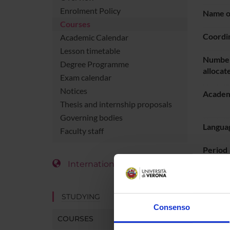
Enrolment Policy
Name of
Courses
Coordi
Academic Calendar
Lesson timetable
Number
Degree Programme
allocat
Exam calendar
Notices
Academ
Thesis and internship proposals
Governing bodies
Languag
Faculty staff
Period
International Students
LESS
STUDYING
Go t
Consenso
COURSES