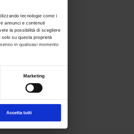
utilizzando tecnologie come i
re annunci e contenuti
vete la possibilità di scegliere
li solo su questa proprietà
consenso in qualsiasi momento
alche metro,
Marketing
e specifiche (impronte
ezione dettagli
. Puoi
Accetta tutti
l media e per analizzare il
ostri partner che si occupano
azioni che hai fornito loro o