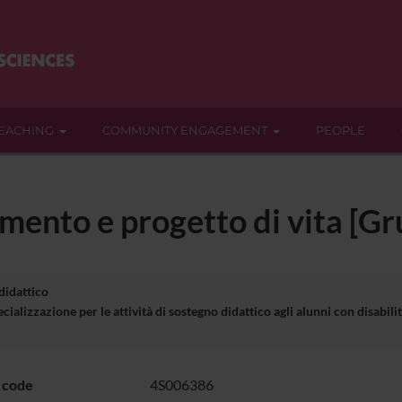
EACHING
COMMUNITY ENGAGEMENT
PEOPLE
mento e progetto di vita [G
 didattico
cializzazione per le attività di sostegno didattico agli alunni con disa
 code
4S006386