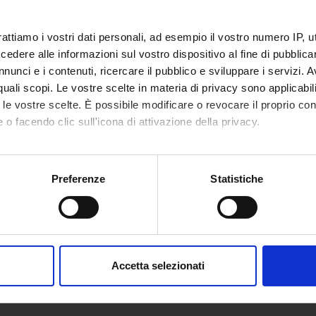
rattiamo i vostri dati personali, ad esempio il vostro numero IP, 
dere alle informazioni sul vostro dispositivo al fine di pubblica
nunci e i contenuti, ricercare il pubblico e sviluppare i servizi. A
r quali scopi. Le vostre scelte in materia di privacy sono applicabi
to le vostre scelte. È possibile modificare o revocare il proprio 
 o facendo clic sull'icona di attivazione della privacy.
mo anche:
oni sulla tua posizione geografica, con un'approssimazione di qu
Preferenze
Statistiche
spositivo, scansionandolo attivamente alla ricerca di caratteristich
aborati i tuoi dati personali e imposta le tue preferenze nella
s
consenso in qualsiasi momento dalla Dichiarazione sui cookie.
Accetta selezionati
nalizzare contenuti ed annunci, per fornire funzionalità dei socia
inoltre informazioni sul modo in cui utilizzi il nostro sito con i n
icità e social media, i quali potrebbero combinarle con altre inform