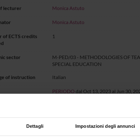
 lecturer
Monica Astuto
nator
Monica Astuto
 of ECTS credits
1
ed
ic sector
M-PED/03 - METHODOLOGIES OF TE
SPECIAL EDUCATION
e of instruction
Italian
PERIODO
dal Oct 13, 2023 al Jun 30, 20
ON TIMETABLE
o lesson schedule
Dettagli
Impostazioni degli annunci