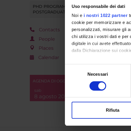
Uso responsabile dei dati
PHD PROGRAMMES AND
POSTGRADUATE TRAINING
Noi e
i nostri 1022 partner
t
cookie per memorizzare e acce
Contacts
personalizzati, misurare gli an
chi utilizza i vostri dati e pe
People
digitale in cui avete effettua
Places
dalla Dichiarazione sui cookie
Calendar
Con il tuo consenso, vorrem
Selezione
raccogliere informazi
Necessari
del
Identificare il tuo di
AGENDA DI OGGI
consenso
digitali).
sab
Approfondisci come vengono el
8 agosto 2026
modificare o ritirare il tuo 
Rifiuta
Utilizziamo i cookie per perso
nostro traffico. Condividiamo 
di analisi dei dati web, pubbl