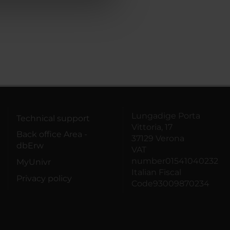
Lungadige Porta
Technical support
Vittoria, 17
Back office Area -
37129 Verona
dbErw
VAT
number01541040232
MyUnivr
Italian Fiscal
Privacy policy
Code93009870234