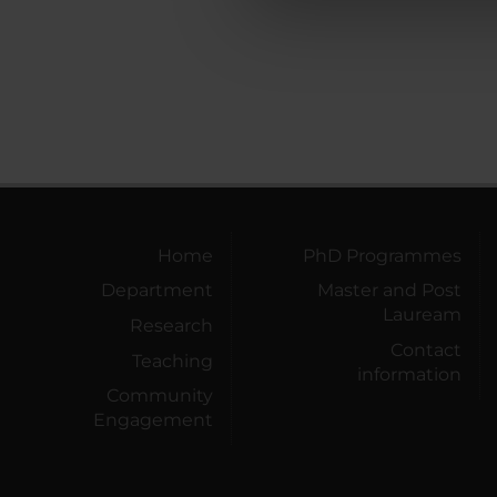
che hanno raccolto dal tuo uti
Home
PhD Programmes
Department
Master and Post
Lauream
Research
Contact
Teaching
information
Community
Engagement