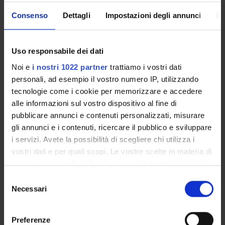
MOBILITÀ
VIDEO
Consenso
Dettagli
Impostazioni degli annunci
In
INTERNAZIONALE
PRESENTAZIONE
DIPSUM
Uso responsabile dei dati
Noi e
i nostri 1022 partner
trattiamo i vostri dati
VIDEO EVENTI TERZA
MISSIONE
personali, ad esempio il vostro numero IP, utilizzando
tecnologie come i cookie per memorizzare e accedere
alle informazioni sul vostro dispositivo al fine di
pubblicare annunci e contenuti personalizzati, misurare
gli annunci e i contenuti, ricercare il pubblico e sviluppare
i servizi. Avete la possibilità di scegliere chi utilizza i
vostri dati e per quali scopi. Le vostre scelte in materia di
privacy sono applicabili solo su questa proprietà digitale
in cui avete effettuato le vostre scelte. È possibile
Selezione
NEWS
modificare o revocare il proprio consenso in qualsiasi
Necessari
del
momento dalla Dichiarazione sui cookie o facendo clic
consenso
Specializzazione in Metodi e Pratiche di rafforzamento dei
sull'icona di attivazione della privacy.
Preferenze
percorsi di presa in carico e accompagnamento sociale