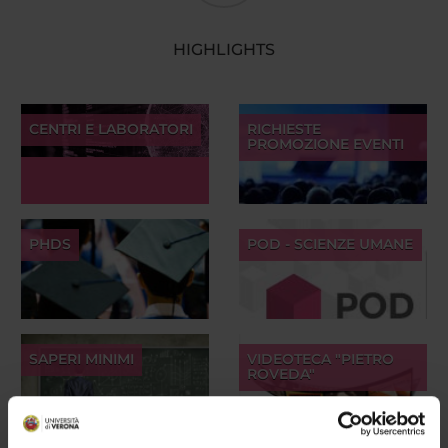
HIGHLIGHTS
CENTRI E LABORATORI
RICHIESTE
PROMOZIONE EVENTI
PHDS
POD - SCIENZE UMANE
SAPERI MINIMI
VIDEOTECA "PIETRO
ROVEDA"