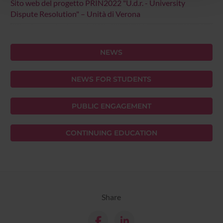
Sito web del progetto PRIN2022 "U.d.r. - University
con altre informazioni che hai fornito loro o che hanno
Dispute Resolution" – Unità di Verona
raccolto dal tuo utilizzo dei loro servizi.
NEWS
NEWS FOR STUDENTS
PUBLIC ENGAGEMENT
CONTINUING EDUCATION
Share