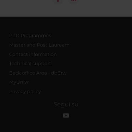
PhD Programmes
Master and Post Lauream
Contact information
Technical support
Back office Area - dbErw
MyUnivr
Privacy policy
Segui su