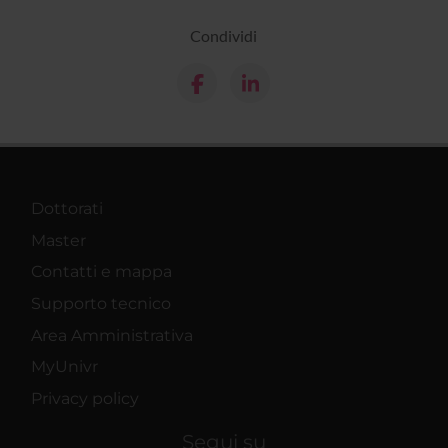
Condividi
Dottorati
Master
Contatti e mappa
Supporto tecnico
Area Amministrativa
MyUnivr
Privacy policy
Segui su