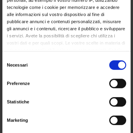
personali, ad esempio il vostro numero IP, utilizzando
tecnologie come i cookie per memorizzare e accedere
alle informazioni sul vostro dispositivo al fine di
SEDUTE E VERBALI
pubblicare annunci e contenuti personalizzati, misurare
gli annunci e i contenuti, ricercare il pubblico e sviluppare
i servizi. Avete la possibilità di scegliere chi utilizza i
vostri dati e per quali scopi. Le vostre scelte in materia di
privacy sono applicabili solo su questa proprietà digitale
ORGANIZZAZIONE
in cui avete effettuato le vostre scelte. È possibile
Selezione
modificare o revocare il proprio consenso in qualsiasi
Necessari
GOVERNANCE
del
momento dalla Dichiarazione sui cookie o facendo clic
consenso
sull'icona di attivazione della privacy.
COMMISSIONI
Preferenze
UFFICI E STRUTTURE DI SERVIZIO
Con il tuo consenso, vorremmo anche:
raccogliere informazioni sulla tua posizione
Statistiche
SERVIZI DI SEGRETERIA STUDENTI
geografica, con un'approssimazione di qualche
metro,
STRUTTURE DEL DIPARTIMENTO
Marketing
Identificare il tuo dispositivo, scansionandolo
attivamente alla ricerca di caratteristiche specifiche
BIBLIOTECHE