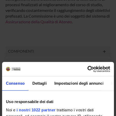
processi finalizzati al miglioramento del corso di studio,
verificando costantemente il raggiungimento degli obiettivi
prefissati. La Commissione è uno dei soggetti del sistema di
Assicurazione della Qualità di Ateneo
.
COMPONENTI
Matteo Centonze
Componente
Giorgio Gosetti
Consenso
Dettagli
Impostazioni degli annunci
In
Componente
Cristina Lonardi
Presidente
Uso responsabile dei dati
Sandro Stanzani
Noi e
i nostri 1022 partner
trattiamo i vostri dati
Componente