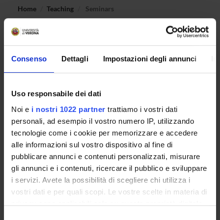
Home
Teaching
Seminars
No recent seminar found relating to teaching The origins of
Christianity.
Consenso
Dettagli
Impostazioni degli annunci
In
STUDYING
Uso responsabile dei dati
Noi e
i nostri 1022 partner
trattiamo i vostri dati
COURSES
personali, ad esempio il vostro numero IP, utilizzando
tecnologie come i cookie per memorizzare e accedere
PHD PROGRAMMES AND POSTGRADUATE
alle informazioni sul vostro dispositivo al fine di
TRAINING
pubblicare annunci e contenuti personalizzati, misurare
gli annunci e i contenuti, ricercare il pubblico e sviluppare
Contacts
i servizi. Avete la possibilità di scegliere chi utilizza i
People
vostri dati e per quali scopi. Le vostre scelte in materia di
Places
privacy sono applicabili solo su questa proprietà digitale
in cui avete effettuato le vostre scelte. È possibile
Calendar
Selezione