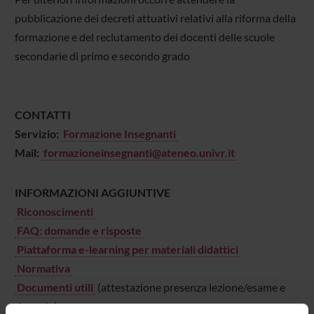
pubblicazione dei decreti attuativi relativi alla riforma della
formazione e del reclutamento dei docenti delle scuole
secondarie di primo e secondo grado
CONTATTI
Servizio:
Formazione Insegnanti
Mail:
formazioneinsegnanti@ateneo.univr.it
INFORMAZIONI AGGIUNTIVE
Riconoscimenti
FAQ: domande e risposte
Piattaforma e-learning per materiali didattici
Normativa
Documenti utili
(attestazione presenza lezione/esame e
rinuncia)