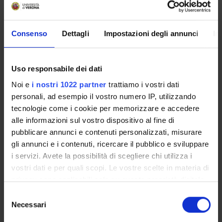
Consenso
Dettagli
Impostazioni degli annunci
In
SCHEDA DEL CORSO
Tipo di corso
Uso responsabile dei dati
Percorso formativo 24CFU
Noi e
i nostri 1022 partner
trattiamo i vostri dati
Durata
personali, ad esempio il vostro numero IP, utilizzando
0 anni
tecnologie come i cookie per memorizzare e accedere
Organo di controllo
alle informazioni sul vostro dispositivo al fine di
Collegio Didattico 30-60 CFU
pubblicare annunci e contenuti personalizzati, misurare
gli annunci e i contenuti, ricercare il pubblico e sviluppare
Sede
i servizi. Avete la possibilità di scegliere chi utilizza i
VERONA
vostri dati e per quali scopi. Le vostre scelte in materia di
Dipartimento di riferimento
privacy sono applicabili solo su questa proprietà digitale
Scienze Umane
in cui avete effettuato le vostre scelte. È possibile
Selezione
Macro area
modificare o revocare il proprio consenso in qualsiasi
Necessari
del
Scienze Umanistiche
momento dalla Dichiarazione sui cookie o facendo clic
consenso