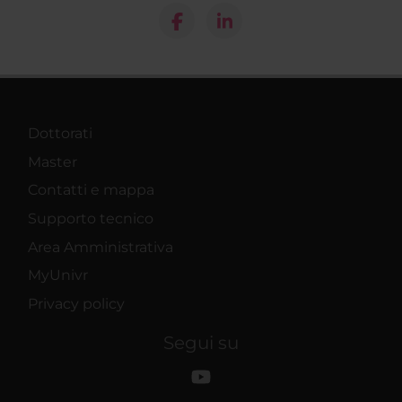
Dottorati
Master
Contatti e mappa
Supporto tecnico
Area Amministrativa
MyUnivr
Privacy policy
Segui su