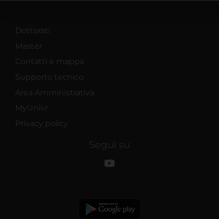
pubblicità e social media, i quali potrebbero combinarle
con altre informazioni che hai fornito loro o che hanno
raccolto dal tuo utilizzo dei loro servizi.
Dottorati
Master
Contatti e mappa
Supporto tecnico
Area Amministrativa
MyUnivr
Privacy policy
Segui su