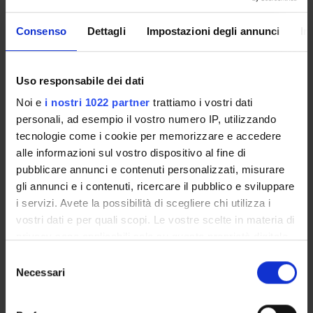
Consenso
Dettagli
Impostazioni degli annunci
In
Presentazione
Come iscriversi
Uso responsabile dei dati
Insegnamenti
Calendario didattico
Noi e
i nostri 1022 partner
trattiamo i vostri dati
Orario lezioni
personali, ad esempio il vostro numero IP, utilizzando
tecnologie come i cookie per memorizzare e accedere
Piani didattici
alle informazioni sul vostro dispositivo al fine di
Calendario esami
pubblicare annunci e contenuti personalizzati, misurare
Bacheca avvisi
gli annunci e i contenuti, ricercare il pubblico e sviluppare
Proposte tesi e stage
i servizi. Avete la possibilità di scegliere chi utilizza i
Organi collegiali e di governo
vostri dati e per quali scopi. Le vostre scelte in materia di
Docenti
privacy sono applicabili solo su questa proprietà digitale
in cui avete effettuato le vostre scelte. È possibile
Selezione
modificare o revocare il proprio consenso in qualsiasi
Necessari
OFFERTA FORMATIVA
del
momento dalla Dichiarazione sui cookie o facendo clic
consenso
CORSI DI STUDIO
sull'icona di attivazione della privacy.