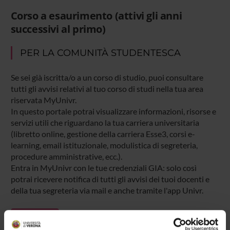
Corso a esaurimento (attivi gli anni
successivi al primo)
PER LA COMUNITÀ STUDENTESCA
Se sei già iscritta/o a un corso di studio, puoi consultare
tutti gli avvisi relativi al tuo corso di studi nella tua area
riservata MyUnivr.
In questo portale potrai visualizzare informazioni, risorse e
servizi utili che riguardano la tua carriera universitaria
(libretto online, gestione della carriera Esse3, corsi e-
learning, email istituzionale, modulistica di segreteria,
procedure amministrative, ecc.).
Entra in MyUnivr con le tue credenziali GIA: solo così
potrai ricevere notifica di tutti gli avvisi dei tuoi docenti e
della tua segreteria via mail e anche tramite l'app Univr.
MYUNIVR