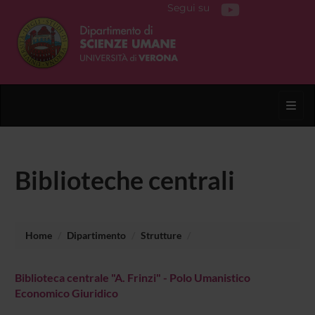
Segui su
Toggl
Biblioteche centrali
Home
Dipartimento
Strutture
Biblioteca centrale "A. Frinzi" - Polo Umanistico
Economico Giuridico