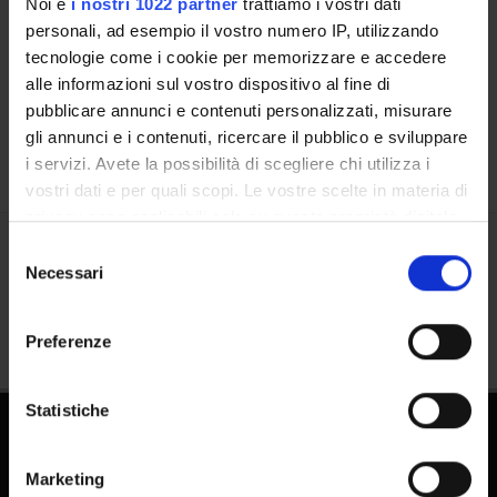
Noi e
i nostri 1022 partner
trattiamo i vostri dati
Persone
personali, ad esempio il vostro numero IP, utilizzando
Luoghi
tecnologie come i cookie per memorizzare e accedere
alle informazioni sul vostro dispositivo al fine di
Calendario
pubblicare annunci e contenuti personalizzati, misurare
gli annunci e i contenuti, ricercare il pubblico e sviluppare
i servizi. Avete la possibilità di scegliere chi utilizza i
vostri dati e per quali scopi. Le vostre scelte in materia di
privacy sono applicabili solo su questa proprietà digitale
in cui avete effettuato le vostre scelte. È possibile
Selezione
Condividi
modificare o revocare il proprio consenso in qualsiasi
Necessari
del
momento dalla Dichiarazione sui cookie o facendo clic
consenso
sull'icona di attivazione della privacy.
Preferenze
Con il tuo consenso, vorremmo anche:
raccogliere informazioni sulla tua posizione
Statistiche
geografica, con un'approssimazione di qualche
Dottorati
metro,
Marketing
Identificare il tuo dispositivo, scansionandolo
Master