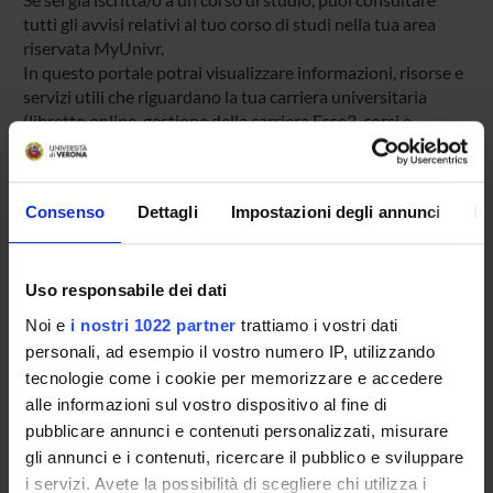
tutti gli avvisi relativi al tuo corso di studi nella tua area
riservata MyUnivr.
In questo portale potrai visualizzare informazioni, risorse e
servizi utili che riguardano la tua carriera universitaria
(libretto online, gestione della carriera Esse3, corsi e-
learning, email istituzionale, modulistica di segreteria,
procedure amministrative, ecc.).
Entra in MyUnivr con le tue credenziali GIA: solo così
Consenso
Dettagli
Impostazioni degli annunci
In
potrai ricevere notifica di tutti gli avvisi dei tuoi docenti e
della tua segreteria via mail e anche tramite l'app Univr.
Uso responsabile dei dati
MYUNIVR
Noi e
i nostri 1022 partner
trattiamo i vostri dati
personali, ad esempio il vostro numero IP, utilizzando
tecnologie come i cookie per memorizzare e accedere
Presentazione
alle informazioni sul vostro dispositivo al fine di
Come iscriversi
pubblicare annunci e contenuti personalizzati, misurare
Insegnamenti
gli annunci e i contenuti, ricercare il pubblico e sviluppare
i servizi. Avete la possibilità di scegliere chi utilizza i
Calendario didattico