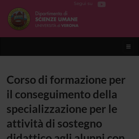
Segui su
Toggl
Corso di formazione per
il conseguimento della
specializzazione per le
attività di sostegno
didattico agli alunni con