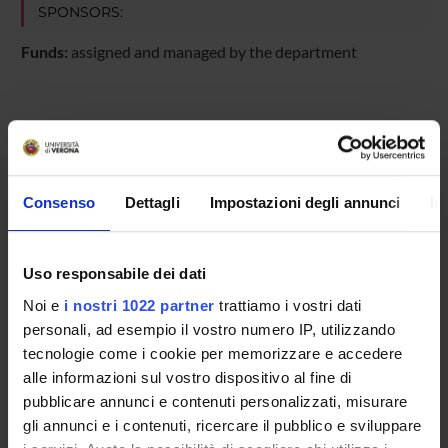
SPONSORS:
Funds:
assigned and managed by the department
PROJECT PARTICIPANTS
Emmanuele Morandi
Consenso
Dettagli
Impostazioni degli annunci
In
Riccardo Panattoni
Full Professor
Uso responsabile dei dati
Noi e
i nostri 1022 partner
trattiamo i vostri dati
RESEARCH AREAS INVOLVED IN THE PROJECT
personali, ad esempio il vostro numero IP, utilizzando
tecnologie come i cookie per memorizzare e accedere
Teorie e pratiche della cura
alle informazioni sul vostro dispositivo al fine di
ETHICS
pubblicare annunci e contenuti personalizzati, misurare
gli annunci e i contenuti, ricercare il pubblico e sviluppare