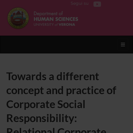
Segui su
Toggl
Towards a different
concept and practice of
Corporate Social
Responsibility:
Relational Corporate