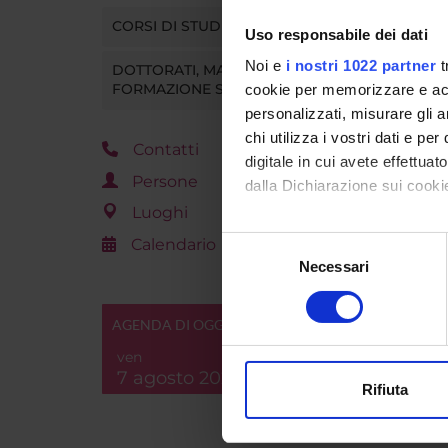
CORSI DI STUDIO
Uso responsabile dei dati
Noi e
i nostri 1022 partner
t
DOTTORATI, MASTER E
FORMAZIONE SUPERIORE
cookie per memorizzare e acce
personalizzati, misurare gli an
chi utilizza i vostri dati e pe
Contatti
digitale in cui avete effettua
Persone
dalla Dichiarazione sui cookie
Luoghi
Con il tuo consenso, vorrem
Calendario
Selezione
raccogliere informazi
Necessari
del
Identificare il tuo di
consenso
digitali).
AGENDA DI OGGI
Approfondisci come vengono el
ven
modificare o ritirare il tuo 
7 agosto 2026
Rifiuta
Utilizziamo i cookie per perso
nostro traffico. Condividiamo 