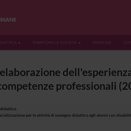
IDATTICA
TERRITORIO E SOCIETÀ
PERSONE
CON
rielaborazione dell'esperienz
 competenze professionali (
 didattico
ializzazione per le attività di sostegno didattico agli alunni con disabil