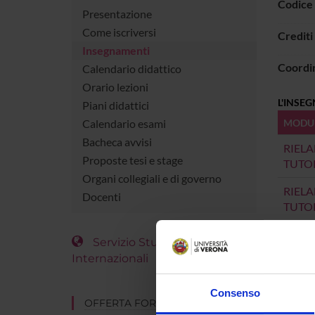
Codice
Presentazione
Come iscriversi
Crediti
Insegnamenti
Coordi
Calendario didattico
Orario lezioni
L'INSE
Piani didattici
Calendario esami
MODU
Bacheca avvisi
RIELA
Proposte tesi e stage
TUTO
Organi collegiali e di governo
RIELA
Docenti
TUTO
Servizio Studenti
Internazionali
Consenso
OFFERTA FORMATIVA