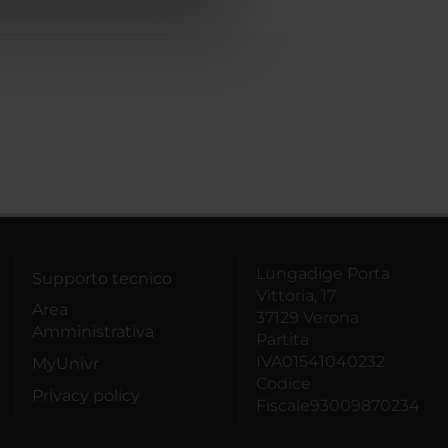
azioni che hai fornito loro o
Lungadige Porta
Supporto tecnico
Vittoria, 17
Area
37129 Verona
Amministrativa
Partita
IVA01541040232
MyUnivr
Codice
Privacy policy
Fiscale93009870234