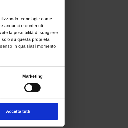
utilizzando tecnologie come i
re annunci e contenuti
vete la possibilità di scegliere
li solo su questa proprietà
consenso in qualsiasi momento
alche metro,
Marketing
e specifiche (impronte
ezione dettagli
. Puoi
Accetta tutti
l media e per analizzare il
ostri partner che si occupano