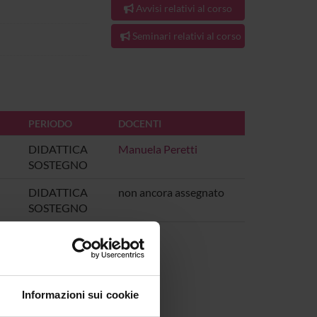
Avvisi relativi al corso
Seminari relativi al corso
PERIODO
DOCENTI
DIDATTICA
Manuela Peretti
SOSTEGNO
DIDATTICA
non ancora assegnato
SOSTEGNO
Informazioni sui cookie