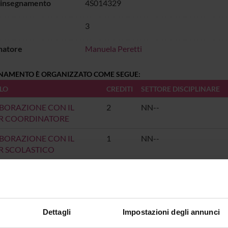
 insegnamento
4S014329
3
natore
Manuela Peretti
GNAMENTO È ORGANIZZATO COME SEGUE:
LO
CREDITI
SETTORE DISCIPLINARE
BORAZIONE CON IL
2
NN--
R COORDINATORE
BORAZIONE CON IL
1
NN--
R SCOLASTICO
Dettagli
Impostazioni degli annunci