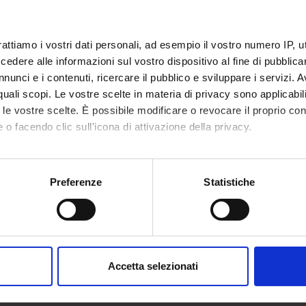
rattiamo i vostri dati personali, ad esempio il vostro numero IP, 
dere alle informazioni sul vostro dispositivo al fine di pubblica
nunci e i contenuti, ricercare il pubblico e sviluppare i servizi. A
r quali scopi. Le vostre scelte in materia di privacy sono applicabi
to le vostre scelte. È possibile modificare o revocare il proprio 
 o facendo clic sull'icona di attivazione della privacy.
mo anche:
oni sulla tua posizione geografica, con un'approssimazione di qu
Preferenze
Statistiche
spositivo, scansionandolo attivamente alla ricerca di caratteristich
aborati i tuoi dati personali e imposta le tue preferenze nella
s
consenso in qualsiasi momento dalla Dichiarazione sui cookie.
Accetta selezionati
nalizzare contenuti ed annunci, per fornire funzionalità dei socia
inoltre informazioni sul modo in cui utilizzi il nostro sito con i n