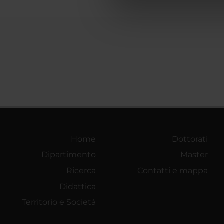
di analisi dei dati web, pubbl
che hanno raccolto dal tuo uti
Home
Dottorati
Dipartimento
Master
Ricerca
Contatti e mappa
Didattica
Territorio e Società