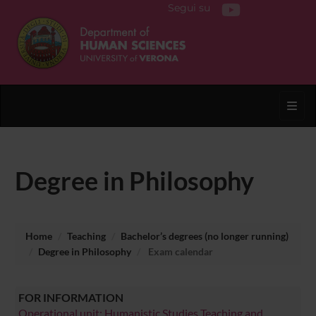
Segui su
Toggl
Degree in Philosophy
Home
Teaching
Bachelor’s degrees (no longer running)
Degree in Philosophy
Exam calendar
FOR INFORMATION
Operational unit: Humanistic Studies Teaching and