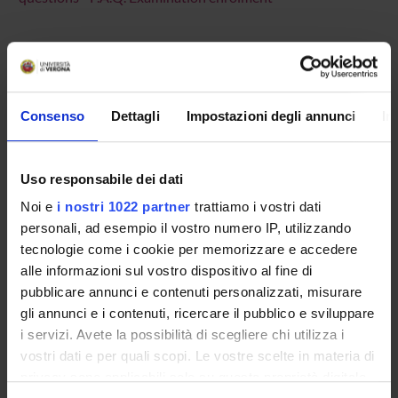
Overview
Consenso
Dettagli
Impostazioni degli annunci
In
Enrolment Policy
Prepare for your admissions tests with Univr
ENTRY REQUIREMENTS (OFA)
Uso responsabile dei dati
Courses
Noi e
i nostri 1022 partner
trattiamo i vostri dati
Academic Calendar
personali, ad esempio il vostro numero IP, utilizzando
Lesson timetable
tecnologie come i cookie per memorizzare e accedere
Degree Programme
alle informazioni sul vostro dispositivo al fine di
Exam calendar
pubblicare annunci e contenuti personalizzati, misurare
Notices
gli annunci e i contenuti, ricercare il pubblico e sviluppare
Thesis and internship proposals
i servizi. Avete la possibilità di scegliere chi utilizza i
Governing bodies
vostri dati e per quali scopi. Le vostre scelte in materia di
Faculty staff
privacy sono applicabili solo su questa proprietà digitale