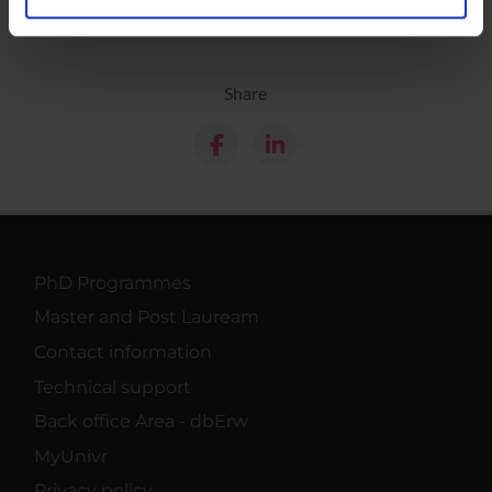
analizzare il nostro traffico. Condividiamo inoltre
informazioni sul modo in cui utilizzi il nostro sito con i
nostri partner che si occupano di analisi dei dati web,
Share
pubblicità e social media, i quali potrebbero combinarle
con altre informazioni che hai fornito loro o che hanno
raccolto dal tuo utilizzo dei loro servizi.
PhD Programmes
Master and Post Lauream
Contact information
Technical support
Back office Area - dbErw
MyUnivr
Privacy policy