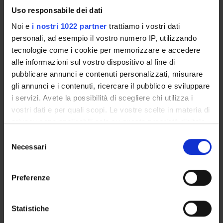
Uso responsabile dei dati
Location: Verona
Noi e
i nostri 1022 partner
trattiamo i vostri dati
COURSE NOT RUNNING
personali, ad esempio il vostro numero IP, utilizzando
tecnologie come i cookie per memorizzare e accedere
Advanced/Professional development
alle informazioni sul vostro dispositivo al fine di
pubblicare annunci e contenuti personalizzati, misurare
course in Outcome assessment integration
gli annunci e i contenuti, ricercare il pubblico e sviluppare
i servizi. Avete la possibilità di scegliere chi utilizza i
procedures for child welfare services
vostri dati e per quali scopi. Le vostre scelte in materia di
(protection and prevention)
privacy sono applicabili solo su questa proprietà digitale
in cui avete effettuato le vostre scelte. È possibile
Selezione
Location: Verona
modificare o revocare il proprio consenso in qualsiasi
Necessari
del
momento dalla Dichiarazione sui cookie o facendo clic
consenso
COURSE NOT RUNNING
sull'icona di attivazione della privacy.
Preferenze
Advanced/Professional Development
Con il tuo consenso, vorremmo anche:
raccogliere informazioni sulla tua posizione
course in Pet Therapy
Statistiche
geografica, con un'approssimazione di qualche