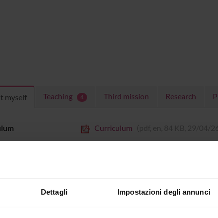
Teaching
Third mission
Research
P
t myself
4
ulum
Curriculum
(pdf, en, 84 KB, 29/04/2
Dettagli
Impostazioni degli annunci