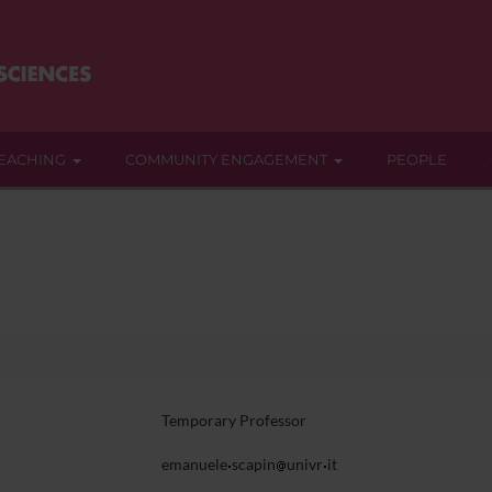
EACHING
COMMUNITY ENGAGEMENT
PEOPLE
Temporary Professor
emanuele
scapin
univr
it