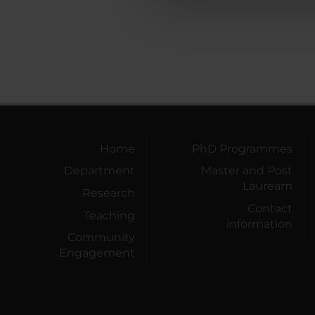
che hanno raccolto dal tuo uti
Home
PhD Programmes
Department
Master and Post
Lauream
Research
Contact
Teaching
information
Community
Engagement