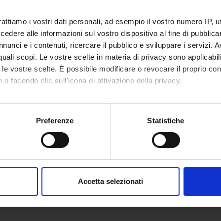
rattiamo i vostri dati personali, ad esempio il vostro numero IP, 
dere alle informazioni sul vostro dispositivo al fine di pubblica
nunci e i contenuti, ricercare il pubblico e sviluppare i servizi. A
r quali scopi. Le vostre scelte in materia di privacy sono applicabi
to le vostre scelte. È possibile modificare o revocare il proprio 
 o facendo clic sull'icona di attivazione della privacy.
mo anche:
oni sulla tua posizione geografica, con un'approssimazione di qu
Preferenze
Statistiche
spositivo, scansionandolo attivamente alla ricerca di caratteristich
aborati i tuoi dati personali e imposta le tue preferenze nella
s
consenso in qualsiasi momento dalla Dichiarazione sui cookie.
Accetta selezionati
nalizzare contenuti ed annunci, per fornire funzionalità dei socia
inoltre informazioni sul modo in cui utilizzi il nostro sito con i n
icità e social media, i quali potrebbero combinarle con altre inform