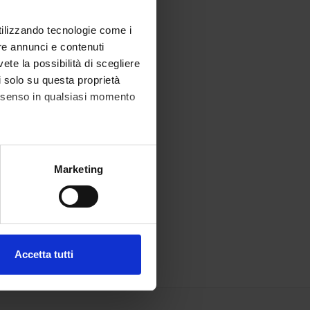
utilizzando tecnologie come i
re annunci e contenuti
vete la possibilità di scegliere
li solo su questa proprietà
consenso in qualsiasi momento
alche metro,
Marketing
e specifiche (impronte
ezione dettagli
. Puoi
Accetta tutti
l media e per analizzare il
ostri partner che si occupano
azioni che hai fornito loro o