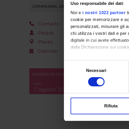
Uso responsabile dei dati
COMMUNAL AREA
Noi e
i nostri 1022 partner
t
cookie per memorizzare e acce
Contacts
personalizzati, misurare gli an
People
chi utilizza i vostri dati e pe
digitale in cui avete effettua
Places
dalla Dichiarazione sui cookie
Calendar
Con il tuo consenso, vorrem
Selezione
raccogliere informazi
Necessari
del
AGENDA DI OGGI
Identificare il tuo di
consenso
digitali).
ven
7 agosto 2026
Approfondisci come vengono el
modificare o ritirare il tuo 
Rifiuta
Utilizziamo i cookie per perso
nostro traffico. Condividiamo 
di analisi dei dati web, pubbl