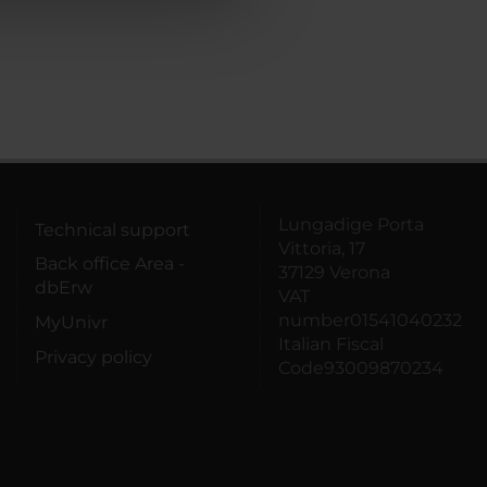
Lungadige Porta
Technical support
Vittoria, 17
Back office Area -
37129 Verona
dbErw
VAT
number01541040232
MyUnivr
Italian Fiscal
Privacy policy
Code93009870234