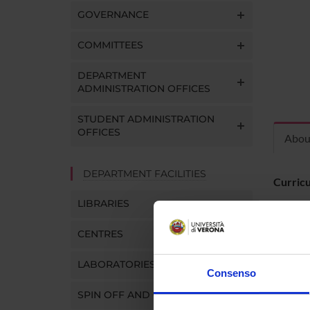
GOVERNANCE
COMMITTEES
DEPARTMENT
ADMINISTRATION OFFICES
STUDENT ADMINISTRATION
OFFICES
Abou
DEPARTMENT FACILITIES
Curric
LIBRARIES
CENTRES
LABORATORIES
Consenso
SPIN OFF AND COMPANIES