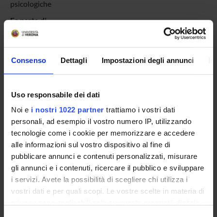
psicologiche
Fa parte di
Diffusioni - L'Università incontra la città, ciclo di incontri
febbraio-maggio 2021
Categoria prevalente
Consenso
Dettagli
Impostazioni degli annunci
In
Organizzazione di iniziative di valorizzazione,
consultazione e condivisione della ricerca: Organizzazione
di iniziative di valorizzazione, consultazione e condivisione
Uso responsabile dei dati
della ricerca
Noi e
i nostri 1022 partner
trattiamo i vostri dati
personali, ad esempio il vostro numero IP, utilizzando
tecnologie come i cookie per memorizzare e accedere
Sustainable Development Goals - SDGs
alle informazioni sul vostro dispositivo al fine di
pubblicare annunci e contenuti personalizzati, misurare
Questa iniziativa contribuisce al perseguimento degli
gli annunci e i contenuti, ricercare il pubblico e sviluppare
Obiettivi di Sviluppo Sostenibile dell'Agenda 2030
i servizi. Avete la possibilità di scegliere chi utilizza i
dell'ONU
.
Maggiori informazioni su
www.univr.it/sostenibilita
vostri dati e per quali scopi. Le vostre scelte in materia di
privacy sono applicabili solo su questa proprietà digitale
in cui avete effettuato le vostre scelte. È possibile