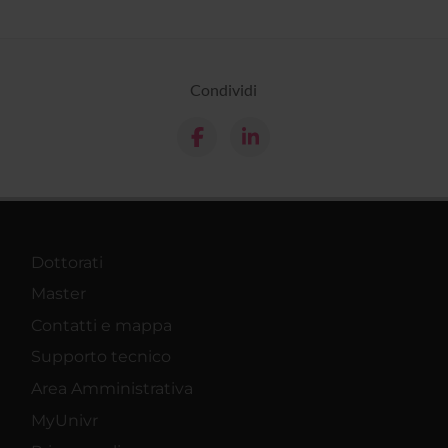
Condividi
Dottorati
Master
Contatti e mappa
Supporto tecnico
Area Amministrativa
MyUnivr