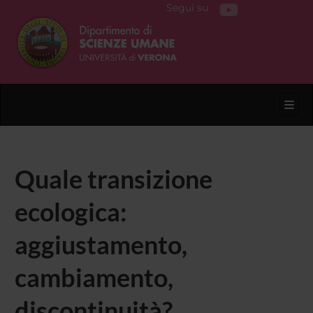
Segui su
Toggl
Quale transizione
ecologica:
aggiustamento,
cambiamento,
discontinuità?