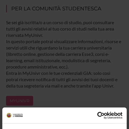
PER LA COMUNITÀ STUDENTESCA
Se sei già iscritta/o a un corso di studio, puoi consultare
tutti gli avvisi relativi al tuo corso di studi nella tua area
riservata MyUnivr.
In questo portale potrai visualizzare informazioni, risorse e
servizi utili che riguardano la tua carriera universitaria
(libretto online, gestione della carriera Esse3, corsi e-
learning, email istituzionale, modulistica di segreteria,
procedure amministrative, ecc.).
Entra in MyUnivr con le tue credenziali GIA: solo così
potrai ricevere notifica di tutti gli avvisi dei tuoi docenti e
della tua segreteria via mail e anche tramite l'app Univr.
MYUNIVR
Presentazione