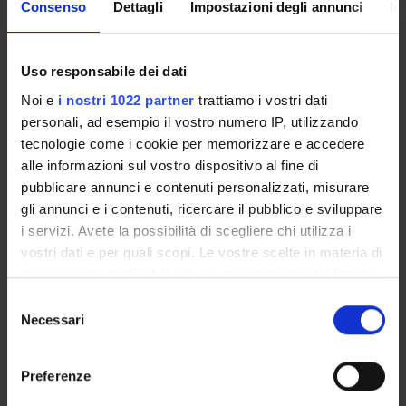
Consenso
Dettagli
Impostazioni degli annunci
In
Come iscriversi
Insegnamenti
Calendario didattico
Uso responsabile dei dati
Orario lezioni
Noi e
i nostri 1022 partner
trattiamo i vostri dati
Piani didattici
personali, ad esempio il vostro numero IP, utilizzando
Calendario esami
tecnologie come i cookie per memorizzare e accedere
Bacheca avvisi
alle informazioni sul vostro dispositivo al fine di
Proposte tesi e stage
pubblicare annunci e contenuti personalizzati, misurare
Organi collegiali e di governo
gli annunci e i contenuti, ricercare il pubblico e sviluppare
Docenti
i servizi. Avete la possibilità di scegliere chi utilizza i
vostri dati e per quali scopi. Le vostre scelte in materia di
privacy sono applicabili solo su questa proprietà digitale
OFFERTA FORMATIVA
in cui avete effettuato le vostre scelte. È possibile
Selezione
modificare o revocare il proprio consenso in qualsiasi
Necessari
del
CORSI DI STUDIO
momento dalla Dichiarazione sui cookie o facendo clic
consenso
sull'icona di attivazione della privacy.
DOTTORATI, MASTER E FORMAZIONE SUPERIORE
Preferenze
Con il tuo consenso, vorremmo anche: