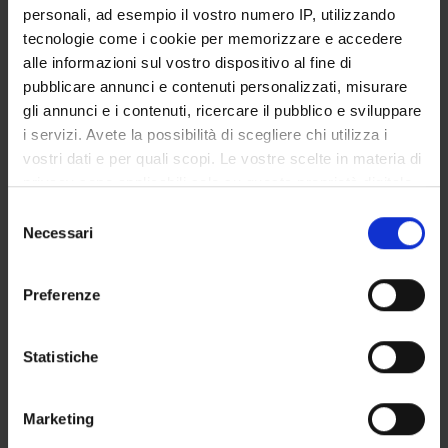
aggiornamento professionale in Didattiche innovative ed
personali, ad esempio il vostro numero IP, utilizzando
efficaci per il docente/formatore – formazione continua
tecnologie come i cookie per memorizzare e accedere
alle informazioni sul vostro dispositivo al fine di
Sede
PADOVA
pubblicare annunci e contenuti personalizzati, misurare
gli annunci e i contenuti, ricercare il pubblico e sviluppare
Dipartimento di riferimento
i servizi. Avete la possibilità di scegliere chi utilizza i
Scienze Umane
vostri dati e per quali scopi. Le vostre scelte in materia di
Macro area
privacy sono applicabili solo su questa proprietà digitale
Scienze Umanistiche
in cui avete effettuato le vostre scelte. È possibile
Selezione
modificare o revocare il proprio consenso in qualsiasi
Area disciplinare
Necessari
del
Formazione, Filosofia e Servizio Sociale
momento dalla Dichiarazione sui cookie o facendo clic
consenso
sull'icona di attivazione della privacy.
Preferenze
Con il tuo consenso, vorremmo anche:
raccogliere informazioni sulla tua posizione
Statistiche
Presentazione
geografica, con un'approssimazione di qualche
Come iscriversi
metro,
Marketing
Piani didattici
Identificare il tuo dispositivo, scansionandolo