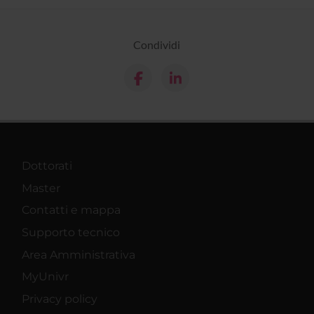
Condividi
Dottorati
Master
Contatti e mappa
Supporto tecnico
Area Amministrativa
MyUnivr
Privacy policy