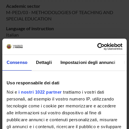
Academic sector
M-PED/03 - METHODOLOGIES OF TEACHING AND
SPECIAL EDUCATION
Language of instruction
Italian
Period
didattico
dal Nov 16, 2020 al Jun 30, 2021.
Consenso
Dettagli
Impostazioni degli annunci
In
Course news
Seminars related to the course
Uso responsabile dei dati
LESSON TIMETABLE
Noi e
i nostri 1022 partner
trattiamo i vostri dati
personali, ad esempio il vostro numero IP, utilizzando
Go to lesson schedule
tecnologie come i cookie per memorizzare e accedere
alle informazioni sul vostro dispositivo al fine di
pubblicare annunci e contenuti personalizzati, misurare
gli annunci e i contenuti, ricercare il pubblico e sviluppare