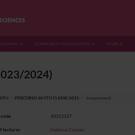
EACHING
COMMUNITY ENGAGEMENT
PEOPLE
(2023/2024)
0CFU
PERCORSO 60 CFU CLASSE A015
Insegnamenti
 code
4S013337
 lecturer
Federica Canzan