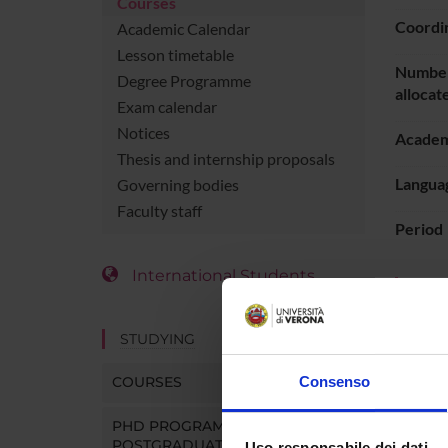
Courses
Coordi
Academic Calendar
Lesson timetable
Number
Degree Programme
allocat
Exam calendar
Notices
Academ
Thesis and internship proposals
Languag
Governing bodies
Faculty staff
Period
International Students
LESS
STUDYING
Go t
COURSES
Consenso
PHD PROGRAMMES AND
POSTGRADUATE TRAINING
Uso responsabile dei dati