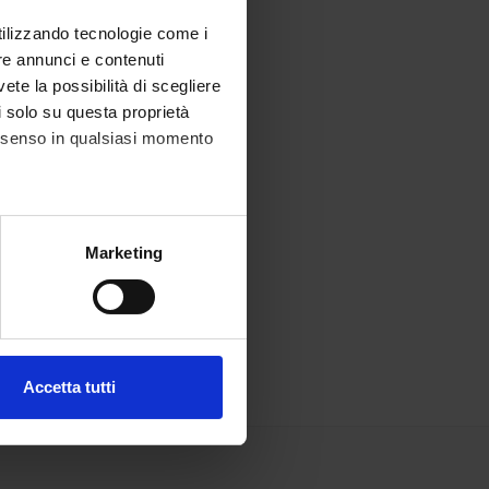
utilizzando tecnologie come i
re annunci e contenuti
vete la possibilità di scegliere
li solo su questa proprietà
consenso in qualsiasi momento
alche metro,
Marketing
e specifiche (impronte
ezione dettagli
. Puoi
Accetta tutti
l media e per analizzare il
ostri partner che si occupano
azioni che hai fornito loro o