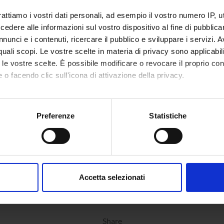
rattiamo i vostri dati personali, ad esempio il vostro numero IP, 
dere alle informazioni sul vostro dispositivo al fine di pubblica
nunci e i contenuti, ricercare il pubblico e sviluppare i servizi. A
r quali scopi. Le vostre scelte in materia di privacy sono applicabi
to le vostre scelte. È possibile modificare o revocare il proprio 
 o facendo clic sull'icona di attivazione della privacy.
mo anche:
oni sulla tua posizione geografica, con un'approssimazione di qu
Preferenze
Statistiche
spositivo, scansionandolo attivamente alla ricerca di caratteristich
aborati i tuoi dati personali e imposta le tue preferenze nella
s
consenso in qualsiasi momento dalla Dichiarazione sui cookie.
Accetta selezionati
nalizzare contenuti ed annunci, per fornire funzionalità dei socia
inoltre informazioni sul modo in cui utilizzi il nostro sito con i n
icità e social media, i quali potrebbero combinarle con altre inform
Share
lizzo dei loro servizi.