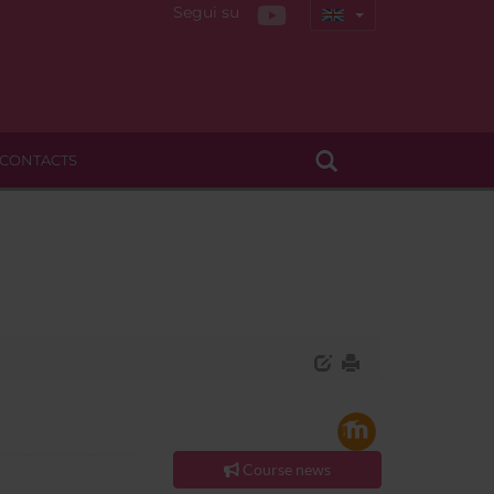
Segui su
CONTACTS
Course news