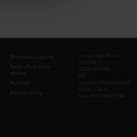
Lungadige Porta
Technical support
Vittoria, 17
Back office Area -
37129 Verona
dbErw
VAT
number01541040232
MyUnivr
Italian Fiscal
Privacy policy
Code93009870234