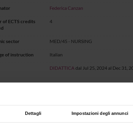
nator
Federica Canzan
 of ECTS credits
4
ed
ic sector
MED/45 - NURSING
e of instruction
Italian
DIDATTICA
dal Jul 25, 2024 al Dec 31, 2
ON TIMETABLE
o lesson schedule
Dettagli
Impostazioni degli annunci