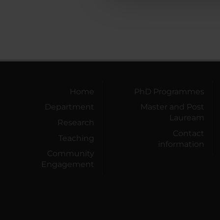
Home
PhD Programmes
Department
Master and Post
Lauream
Research
Contact
Teaching
information
Community
Engagement