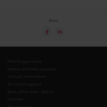
Share
PhD Programmes
Master and Post Lauream
Contact information
Technical support
Back office Area - dbErw
MyUnivr
Privacy policy