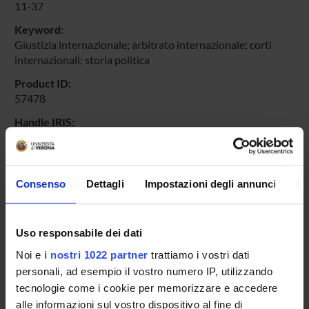
11-37
Keyword:
Giustizia internazionale; arbitrato internazionale; corti
internazionali; storia politica
Product ID:
57478
Handle IRIS:
11562/345120
Deposited On:
October 2, 2010
Consenso
Dettagli
Impostazioni degli annunci
In
Last Modified:
November 15, 2022
Uso responsabile dei dati
Bibliographic citation:
Tedoldi, Leonida
,
Costruire la giustizia internazionale. Alle
Noi e
i nostri 1022 partner
trattiamo i vostri dati
origini delle organizzazioni giudiziarie internazionali: temi e
personali, ad esempio il vostro numero IP, utilizzando
problemi
«Annali dell'Istituto Storico Italo-Germanico in
tecnologie come i cookie per memorizzare e accedere
Trento»
, vol.
XXXV, 2009
,
2010
,
pp. 11-37
alle informazioni sul vostro dispositivo al fine di