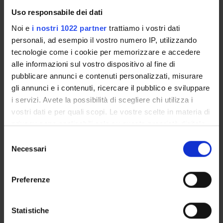
Uso responsabile dei dati
Debora Viviani
Professore associato
Noi e
i nostri 1022 partner
trattiamo i vostri dati
personali, ad esempio il vostro numero IP, utilizzando
Lorenzo Migliorati
Professore a contratto (Dipartimento Culture e Civiltà)
tecnologie come i cookie per memorizzare e accedere
alle informazioni sul vostro dispositivo al fine di
Luigi Tronca
Professore ordinario
pubblicare annunci e contenuti personalizzati, misurare
gli annunci e i contenuti, ricercare il pubblico e sviluppare
i servizi. Avete la possibilità di scegliere chi utilizza i
vostri dati e per quali scopi. Le vostre scelte in materia di
COMPETENZE
privacy sono applicabili solo su questa proprietà digitale
in cui avete effettuato le vostre scelte. È possibile
PROGETTI
Selezione
modificare o revocare il proprio consenso in qualsiasi
Necessari
del
LABORATORI E CENTRI DI RICERCA
momento dalla Dichiarazione sui cookie o facendo clic
consenso
sull'icona di attivazione della privacy.
Preferenze
Con il tuo consenso, vorremmo anche:
raccogliere informazioni sulla tua posizione
Statistiche
ATTIVITÀ
geografica, con un'approssimazione di qualche